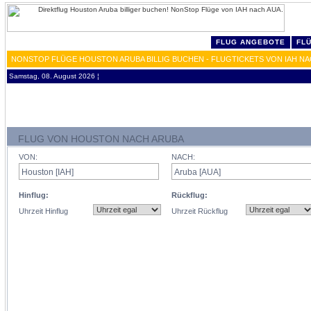
FLUG ANGEBOTE
FL
NONSTOP FLÜGE HOUSTON ARUBA BILLIG BUCHEN - FLUGTICKETS VON IAH NA
Samstag, 08. August 2026 ¦
FLUG VON HOUSTON NACH ARUBA
VON:
NACH:
Hinflug:
Rückflug:
Uhrzeit Hinflug
Uhrzeit Rückflug