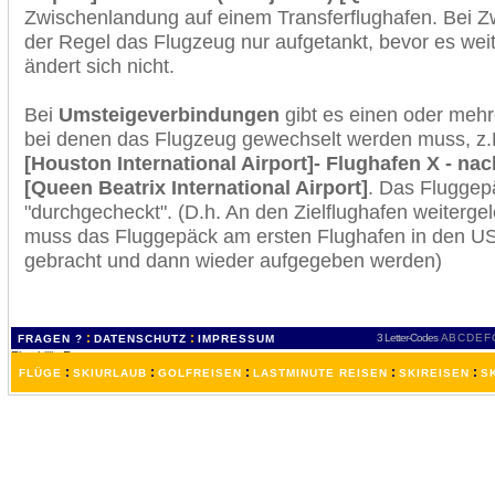
Zwischenlandung auf einem Transferflughafen. Bei Z
der Regel das Flugzeug nur aufgetankt, bevor es wei
ändert sich nicht.
Bei
Umsteigeverbindungen
gibt es einen oder meh
bei denen das Flugzeug gewechselt werden muss, z
[Houston International Airport]- Flughafen X - na
[Queen Beatrix International Airport]
. Das Fluggep
"durchgecheckt". (D.h. An den Zielflughafen weiterge
muss das Fluggepäck am ersten Flughafen in den USA
gebracht und dann wieder aufgegeben werden)
:
:
3 Letter-Codes
A
B
C
D
E
F
FRAGEN ?
DATENSCHUTZ
IMPRESSUM
:
:
:
:
:
FLÜGE
SKIURLAUB
GOLFREISEN
LASTMINUTE REISEN
SKIREISEN
S