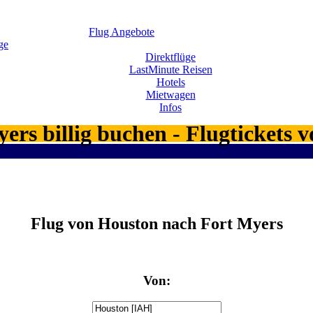
Flug Angebote
ge
Direktflüge
LastMinute Reisen
Hotels
Mietwagen
Infos
ers billig buchen - Flugtickets
Flug von Houston nach Fort Myers
Von: