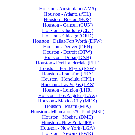
Houston - Amsterdam (AMS)
Houston - Atlanta (ATL)
Houston - Boston (BOS)
Houston - Cancun (CUN)
Houston - Charlotte (CLT)
Houston - Chicago (ORD)
Houston - Dallas/Fort Worth (DFW)
Houston - Denver (DEN)
Houston - Detroit (DTW)
Houston - Dubai (DXB)
Houston - Fort Lauderdale (FLL)
Houston - Fort Myers (RSW)
Houston - Frankfurt (FRA)
Houston - Honolulu (HNL)
Houston - Las Vegas (LAS)
Houston - London (LHR)
Houston - Los Angeles (LAX)
Houston - Mexico City (MEX)
Houston - Miami (MIA)
Houston - Minneapolis/St. Paul (MSP)
Houston - Moskau (DME)
Houston - New York (JFK)
Houston - New York (LGA)
Houston - Newark (EWR)