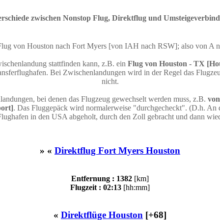
rschiede zwischen Nonstop Flug, Direktflug und Umsteigeverbin
n Flug von Houston nach Fort Myers [von IAH nach RSW]; also von A 
ischenlandung stattfinden kann, z.B. ein
Flug von Houston - TX [Hou
sferflughafen. Bei Zwischenlandungen wird in der Regel das Flugzeug
nicht.
nlandungen, bei denen das Flugzeug gewechselt werden muss, z.B.
von
ort]
. Das Fluggepäck wird normalerweise "durchgecheckt". (D.h. An d
Flughafen in den USA abgeholt, durch den Zoll gebracht und dann wie
» «
Direktflug Fort Myers Houston
Entfernung : 1382
[km]
Flugzeit : 02:13
[hh:mm]
«
Direktflüge Houston
[+68]