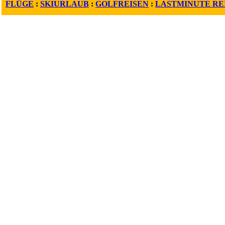
FLÜGE
:
SKIURLAUB
:
GOLFREISEN
:
LASTMINUTE RE