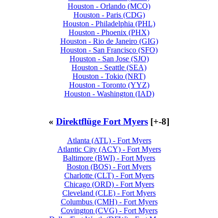
Houston - Orlando (MCO)
Houston - Paris (CDG)
Houston - Philadelphia (PHL)
Houston - Phoenix (PHX)
Houston - Rio de Janeiro (GIG)
Houston - San Francisco (SFO)
Houston - San Jose (SJO)
Houston - Seattle (SEA)
Houston - Tokio (NRT)
Houston - Toronto (YYZ)
Houston - Washington (IAD)
«
Direktflüge Fort Myers
[+-8]
Atlanta (ATL) - Fort Myers
Atlantic City (ACY) - Fort Myers
Baltimore (BWI) - Fort Myers
Boston (BOS) - Fort Myers
Charlotte (CLT) - Fort Myers
Chicago (ORD) - Fort Myers
Cleveland (CLE) - Fort Myers
Columbus (CMH) - Fort Myers
Covington (CVG) - Fort Myers