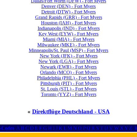
Dallas/Fort Worth (DFW) - Fort Myers
Denver (DEN) - Fort Myers
Detroit (DTW) - Fort Myers
Grand Rapids (GRR) - Fort Myers
Houston (IAH) - Fort Myers
Indianapolis (IND) - Fort Myers
Key West (EYW) - Fort Myers
Miami (MIA) - Fort Myers
Milwaukee (MKE) - Fort Myers
Minneapolis/St. Paul (MSP) - Fort Myers
New York (JFK) - Fort Myers
New York (LGA) - Fort Myers
Newark (EWR) - Fort Myers
Orlando (MCO) - Fort Myers
Philadelphia (PHL) - Fort Myers
Pittsburgh (PIT) - Fort Myers
St. Louis (STL) - Fort Myers
Toronto (YYZ) - Fort Myers
«
Direktflüge Deutschland - USA
r-Codes
A
B
C
D
E
F
G
H
I
J
K
L
M
N
O
P
Q
R
S
T
U
V
W
X
Y
Z
I