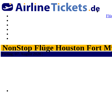
Flü
NonStop Flüge Houston Fort My
Freitag, 07. August 2026 ¦