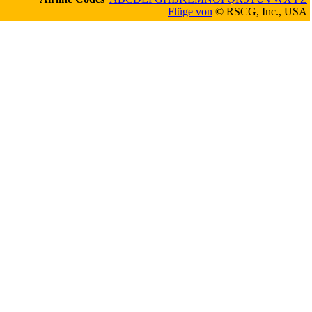
Flüge von
© RSCG, Inc., USA