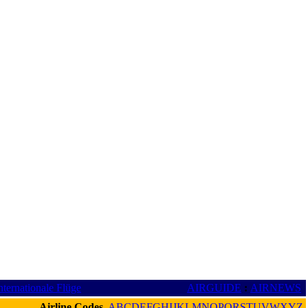
nternationale Flüge
AIRGUIDE
:
AIRNEWS
Airline Codes
A
B
C
D
E
F
G
H
I
J
K
L
M
N
O
P
Q
R
S
T
U
V
W
X
Y
Z