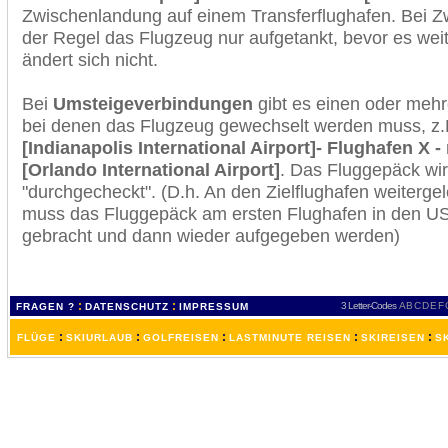
Zwischenlandung auf einem Transferflughafen. Bei Z
der Regel das Flugzeug nur aufgetankt, bevor es wei
ändert sich nicht.
Bei
Umsteigeverbindungen
gibt es einen oder meh
bei denen das Flugzeug gewechselt werden muss, z
[Indianapolis International Airport]- Flughafen X 
[Orlando International Airport]
. Das Fluggepäck wi
"durchgecheckt". (D.h. An den Zielflughafen weiterge
muss das Fluggepäck am ersten Flughafen in den USA
gebracht und dann wieder aufgegeben werden)
:
:
3 Letter-Codes
A
B
C
D
E
F
FRAGEN ?
DATENSCHUTZ
IMPRESSUM
:
:
:
:
:
FLÜGE
SKIURLAUB
GOLFREISEN
LASTMINUTE REISEN
SKIREISEN
S