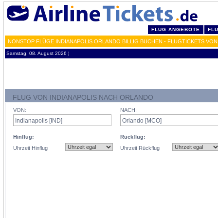
FLUG ANGEBOTE
FL
NONSTOP FLÜGE INDIANAPOLIS ORLANDO BILLIG BUCHEN - FLUGTICKETS VON
Samstag, 08. August 2026 ¦
FLUG VON INDIANAPOLIS NACH ORLANDO
VON:
NACH:
Hinflug:
Rückflug:
Uhrzeit Hinflug
Uhrzeit Rückflug