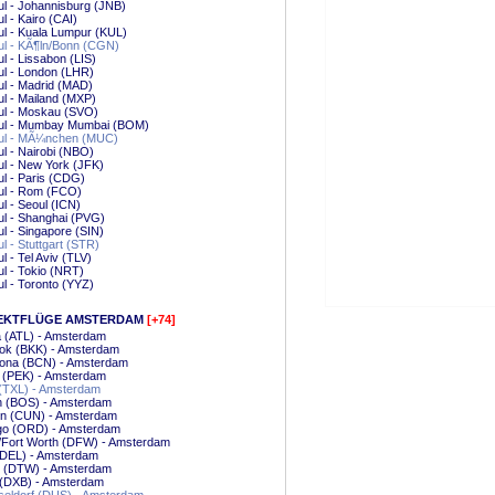
ul - Johannisburg (JNB)
ul - Kairo (CAI)
ul - Kuala Lumpur (KUL)
ul - KÃ¶ln/Bonn (CGN)
ul - Lissabon (LIS)
ul - London (LHR)
ul - Madrid (MAD)
ul - Mailand (MXP)
ul - Moskau (SVO)
bul - Mumbay Mumbai (BOM)
bul - MÃ¼nchen (MUC)
ul - Nairobi (NBO)
ul - New York (JFK)
ul - Paris (CDG)
ul - Rom (FCO)
ul - Seoul (ICN)
ul - Shanghai (PVG)
ul - Singapore (SIN)
ul - Stuttgart (STR)
ul - Tel Aviv (TLV)
ul - Tokio (NRT)
ul - Toronto (YYZ)
EKTFLÜGE AMSTERDAM
[+74]
a (ATL) - Amsterdam
ok (BKK) - Amsterdam
lona (BCN) - Amsterdam
g (PEK) - Amsterdam
 (TXL) - Amsterdam
n (BOS) - Amsterdam
n (CUN) - Amsterdam
go (ORD) - Amsterdam
/Fort Worth (DFW) - Amsterdam
(DEL) - Amsterdam
t (DTW) - Amsterdam
 (DXB) - Amsterdam