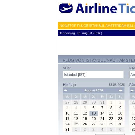
NONSTOP FLÜGE ISTANBUL AMSTERDAM BILLI
Donnerstag, 06. August 2026 ¦
FLUG VON ISTANBUL NACH AMST
VON:
NA
Hinflug:
13.08.2026
Rüc
August 2026
Mo
Di
Mi
Do
Fr
Sa
So
M
27
28
29
30
31
1
2
2
3
4
5
6
7
8
9
3
10
11
12
13
14
15
16
1
17
18
19
20
21
22
23
1
24
25
26
27
28
29
30
2
31
1
2
3
4
5
6
3