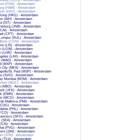
eldorf (DUS) - Amsterdam
urt (FRA) - Amsterdam
rg (HAM) - Amsterdam
ver (HAJ) - Amsterdam
Kong (HKG) - Amsterdam
on (IAH) - Amsterdam
ul (IST) - Amsterdam
nisburg (JNB) - Amsterdam
(CAI) - Amsterdam
adt (CPT) - Amsterdam
 Lumpur (KUL) - Amsterdam
/Bonn (CGN) - Amsterdam
on (LIS) - Amsterdam
n (LGW) - Amsterdam
n (LHR) - Amsterdam
ngeles (LAX) - Amsterdam
d (MAD) - Amsterdam
nd (MXP) - Amsterdam
o City (MEX) - Amsterdam
polis/St. Paul (MSP) - Amsterdam
u (SVO) - Amsterdam
y Mumbai (BOM) - Amsterdam
hen (MUC) - Amsterdam
bi (NBO) - Amsterdam
ork (JFK) - Amsterdam
k (EWR) - Amsterdam
do (MCO) - Amsterdam
de Mallorca (PMI) - Amsterdam
 (CDG) - Amsterdam
elphia (PHL) - Amsterdam
FCO) - Amsterdam
rancisco (SFO) - Amsterdam
e (SEA) - Amsterdam
(ICN) - Amsterdam
hai (PVG) - Amsterdam
ore (SIN) - Amsterdam
art (STR) - Amsterdam
iv (TLV) - Amsterdam