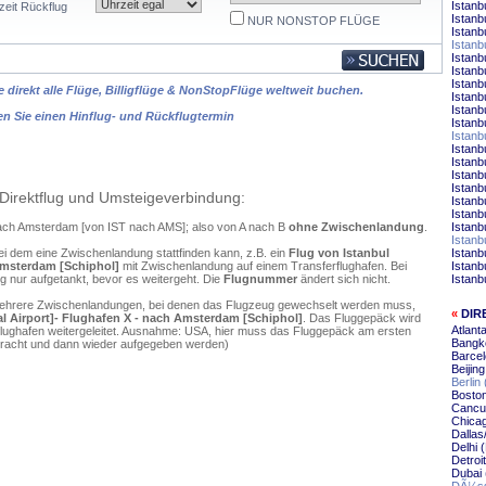
Istanb
zeit Rückflug
Istanb
NUR NONSTOP FLÜGE
Istanb
Istanb
Istanb
Istanb
Istanb
 direkt alle Flüge, Billigflüge & NonStopFlüge weltweit buchen.
Istanb
Istanb
en Sie einen Hinflug- und Rückflugtermin
Istan
Istan
Istanb
Istanb
Istanb
Istanb
Direktflug und Umsteigeverbindung:
Istanb
Istanb
 nach Amsterdam [von IST nach AMS]; also von A nach B
ohne Zwischenlandung
.
Istanb
Istanb
ei dem eine Zwischenlandung stattfinden kann, z.B. ein
Flug von Istanbul
Istanb
 Amsterdam [Schiphol]
mit Zwischenlandung auf einem Transferflughafen. Bei
Istanb
 nur aufgetankt, bevor es weitergeht. Die
Flugnummer
ändert sich nicht.
Istanb
mehrere Zwischenlandungen, bei denen das Flugzeug gewechselt werden muss,
«
DIR
nal Airport]- Flughafen X - nach Amsterdam [Schiphol]
. Das Fluggepäck wird
Atlant
flughafen weitergeleitet. Ausnahme: USA, hier muss das Fluggepäck am ersten
Bangk
ebracht und dann wieder aufgegeben werden)
Barce
Beijin
Berlin
Bosto
Cancu
Chica
Dallas
Delhi 
Detroi
Dubai