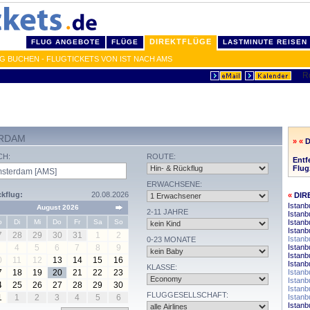
DIREKTFLÜGE
FLUG ANGEBOTE
FLÜGE
LASTMINUTE REISEN
G BUCHEN - FLUGTICKETS VON IST NACH AMS
ERDAM
» «
CH:
ROUTE:
Entf
Flug
ERWACHSENE:
kflug:
20.08.2026
«
DIR
Istanb
August 2026
2-11 JAHRE
Istanb
o
Di
Mi
Do
Fr
Sa
So
Istanb
Istanb
7
28
29
30
31
1
2
Istanb
0-23 MONATE
4
5
6
7
8
9
Istanb
Istanb
0
11
12
13
14
15
16
Istanb
KLASSE:
7
18
19
20
21
22
23
Istanb
Istanb
4
25
26
27
28
29
30
Istanb
FLUGGESELLSCHAFT:
1
1
2
3
4
5
6
Istanb
Istanb