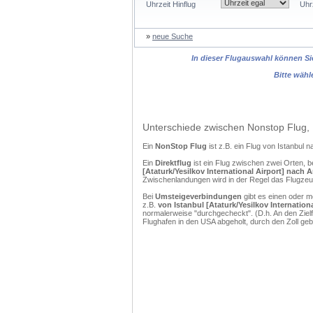
Uhrzeit Hinflug
Uhr
»
neue Suche
In dieser Flugauswahl können Sie
Bitte wähl
Unterschiede zwischen Nonstop Flug, 
Ein
NonStop Flug
ist z.B. ein Flug von Istanbul
Ein
Direktflug
ist ein Flug zwischen zwei Orten, b
[Ataturk/Yesilkov International Airport] nach
Zwischenlandungen wird in der Regel das Flugzeug
Bei
Umsteigeverbindungen
gibt es einen oder 
z.B.
von Istanbul [Ataturk/Yesilkov Internatio
normalerweise "durchgecheckt". (D.h. An den Ziel
Flughafen in den USA abgeholt, durch den Zoll g