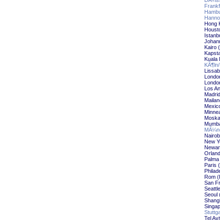
DÃ¼ss
Frankf
Hambu
Hanno
Hong 
Houst
Istanb
Johan
Kairo 
Kapst
Kuala
KÃ¶ln
Lissab
Londo
Londo
Los A
Madri
Maila
Mexic
Minnea
Moska
Mumba
MÃ¼nc
Nairo
New Y
Newar
Orlan
Palma 
Paris
Philad
Rom (
San F
Seattl
Seoul 
Shang
Singap
Stuttg
Tel Av