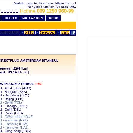
Direktflug Istanbul Amsterdam billiger buchen!
NonStop Flüge von IST nach AMS.
Hotline
089 1250 960-99
HOTELS
MIETWAGEN
INFOS
DIREKTFLUG AMSTERDAM ISTANBUL
ernung : 2208
[km]
zeit : 03:14
[hh:mm]
EKTFLÜGE ISTANBUL
[+50]
ul - Amsterdam (AMS)
ul - Bangkok (BKK)
ul - Barcelona (BCN)
ul - Beijing (PEK)
ul - Berlin (TXL)
ul - Chicago (ORD)
ul - Delhi (DEL)
ul - Dubai (DXB)
ul - DÃ¼sseldorf (DUS)
ul - Frankfurt (FRA)
ul - Hamburg (HAM)
ul - Hannover (HAJ)
ul - Hong Kong (HKG)