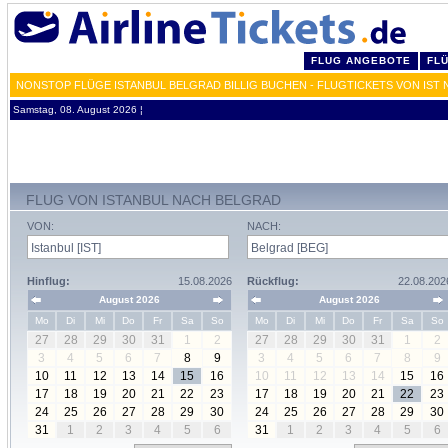
FLUG ANGEBOTE
FL
NONSTOP FLÜGE ISTANBUL BELGRAD BILLIG BUCHEN - FLUGTICKETS VON IST
Samstag, 08. August 2026 ¦
FLUG VON ISTANBUL NACH BELGRAD
VON:
NACH:
Hinflug:
15.08.2026
Rückflug:
22.08.202
August 2026
August 2026
Mo
Di
Mi
Do
Fr
Sa
So
Mo
Di
Mi
Do
Fr
Sa
So
27
28
29
30
31
1
2
27
28
29
30
31
1
2
3
4
5
6
7
8
9
3
4
5
6
7
8
9
10
11
12
13
14
15
16
10
11
12
13
14
15
16
17
18
19
20
21
22
23
17
18
19
20
21
22
23
24
25
26
27
28
29
30
24
25
26
27
28
29
30
31
1
2
3
4
5
6
31
1
2
3
4
5
6