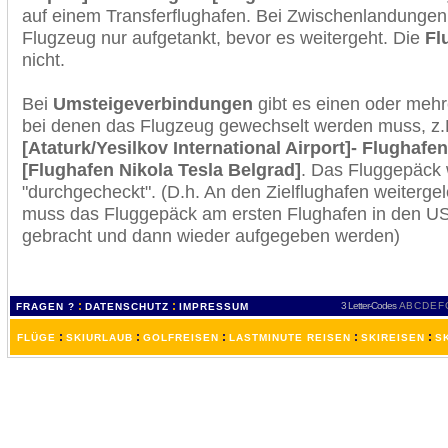
auf einem Transferflughafen. Bei Zwischenlandungen 
Flugzeug nur aufgetankt, bevor es weitergeht. Die
Fl
nicht.
Bei
Umsteigeverbindungen
gibt es einen oder meh
bei denen das Flugzeug gewechselt werden muss, z
[Ataturk/Yesilkov International Airport]- Flughafe
[Flughafen Nikola Tesla Belgrad]
. Das Fluggepäck 
"durchgecheckt". (D.h. An den Zielflughafen weiterge
muss das Fluggepäck am ersten Flughafen in den USA
gebracht und dann wieder aufgegeben werden)
:
:
3 Letter-Codes
A
B
C
D
E
F
FRAGEN ?
DATENSCHUTZ
IMPRESSUM
:
:
:
:
:
FLÜGE
SKIURLAUB
GOLFREISEN
LASTMINUTE REISEN
SKIREISEN
S