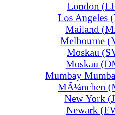
London (L
Los Angeles 
Mailand (M
Melbourne (
Moskau (S
Moskau (D
Mumbay Mumbai
MÃ¼nchen (
New York (
Newark (E