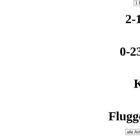
2-
0-2
K
Flugge