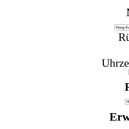
Rü
Uhrze
Erw