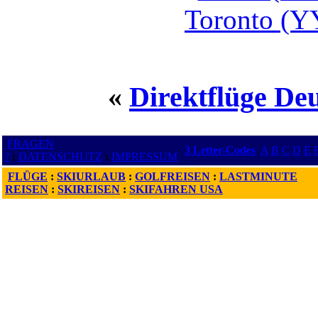
Toronto (Y
«
Direktflüge De
FRAGEN
3 Letter-Codes
A
B
C
D
E
?
:
DATENSCHUTZ
:
IMPRESSUM
FLÜGE
:
SKIURLAUB
:
GOLFREISEN
:
LASTMINUTE
REISEN
:
SKIREISEN
:
SKIFAHREN USA