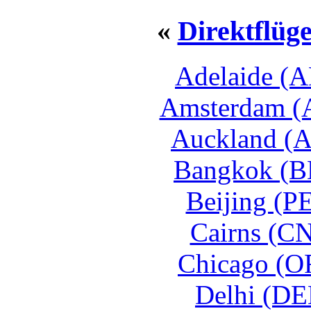
«
Direktflüg
Adelaide (
Amsterdam (
Auckland (
Bangkok (B
Beijing (P
Cairns (C
Chicago (O
Delhi (DE