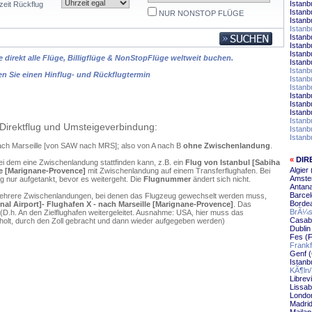
Istanb
zeit Rückflug
Istanb
NUR NONSTOP FLÜGE
Istanb
Istanb
Istanb
Istanb
Istanb
 direkt alle Flüge, Billigflüge & NonStopFlüge weltweit buchen.
Istanb
Istan
en Sie einen Hinflug- und Rückflugtermin
Istan
Istanb
Istanb
Istanb
Istanb
Istanb
Direktflug und Umsteigeverbindung:
Istanb
Istanb
 nach Marseille [von SAW nach MRS]; also von A nach B
ohne Zwischenlandung
.
«
DIR
ei dem eine Zwischenlandung stattfinden kann, z.B. ein
Flug von Istanbul [Sabiha
Algier
le [Marignane-Provence]
mit Zwischenlandung auf einem Transferflughafen. Bei
Amster
 nur aufgetankt, bevor es weitergeht. Die
Flugnummer
ändert sich nicht.
Antana
Barcel
mehrere Zwischenlandungen, bei denen das Flugzeug gewechselt werden muss,
Bordea
al Airport]- Flughafen X - nach Marseille [Marignane-Provence]
. Das
BrÃ¼ss
D.h. An den Zielflughafen weitergeleitet. Ausnahme: USA, hier muss das
Casabl
olt, durch den Zoll gebracht und dann wieder aufgegeben werden)
Dublin
Fes (F
Frankf
Genf (
Istanb
KÃ¶ln/
Librevi
Lissab
London
Madrid