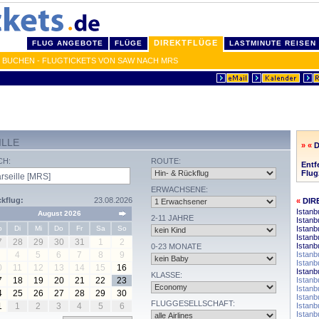
DIREKTFLÜGE
FLUG ANGEBOTE
FLÜGE
LASTMINUTE REISEN
G BUCHEN - FLUGTICKETS VON SAW NACH MRS
ILLE
» «
D
CH:
ROUTE:
Entf
Flug
ERWACHSENE:
kflug:
23.08.2026
«
DIR
Istanb
August 2026
2-11 JAHRE
Istanb
o
Di
Mi
Do
Fr
Sa
So
Istanb
Istanb
7
28
29
30
31
1
2
Istanb
0-23 MONATE
4
5
6
7
8
9
Istanb
Istanb
0
11
12
13
14
15
16
Istanb
KLASSE:
7
18
19
20
21
22
23
Istanb
Istanb
4
25
26
27
28
29
30
Istanb
FLUGGESELLSCHAFT:
1
1
2
3
4
5
6
Istanb
Istanb