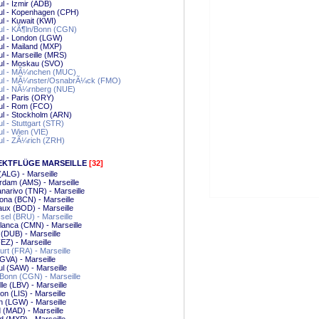
ul - Izmir (ADB)
ul - Kopenhagen (CPH)
ul - Kuwait (KWI)
ul - KÃ¶ln/Bonn (CGN)
ul - London (LGW)
ul - Mailand (MXP)
ul - Marseille (MRS)
ul - Moskau (SVO)
bul - MÃ¼nchen (MUC)
bul - MÃ¼nster/OsnabrÃ¼ck (FMO)
ul - NÃ¼rnberg (NUE)
ul - Paris (ORY)
ul - Rom (FCO)
ul - Stockholm (ARN)
ul - Stuttgart (STR)
ul - Wien (VIE)
ul - ZÃ¼rich (ZRH)
EKTFLÜGE MARSEILLE
[32]
 (ALG) - Marseille
dam (AMS) - Marseille
narivo (TNR) - Marseille
ona (BCN) - Marseille
ux (BOD) - Marseille
el (BRU) - Marseille
anca (CMN) - Marseille
 (DUB) - Marseille
EZ) - Marseille
urt (FRA) - Marseille
GVA) - Marseille
ul (SAW) - Marseille
Bonn (CGN) - Marseille
lle (LBV) - Marseille
on (LIS) - Marseille
 (LGW) - Marseille
 (MAD) - Marseille