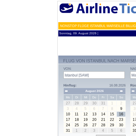
NONSTOP FLÜGE ISTANBUL MARSEILLE BILLI
Sonntag, 09. August 2026 ¦
FLUG VON ISTANBUL NACH MARSE
VON:
NA
Hinflug:
16.08.2026
Rüc
August 2026
Mo
Di
Mi
Do
Fr
Sa
So
M
27
28
29
30
31
1
2
2
3
4
5
6
7
8
9
3
10
11
12
13
14
15
16
1
17
18
19
20
21
22
23
1
24
25
26
27
28
29
30
2
31
1
2
3
4
5
6
3