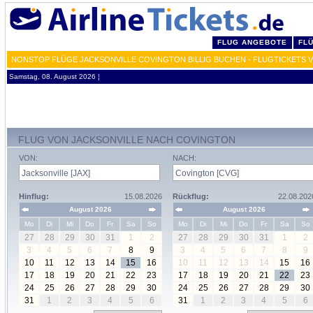
FLUG ANGEBOTE
FL
NONSTOP FLÜGE JACKSONVILLE COVINGTON BILLIG BUCHEN - FLUGTICKETS 
Samstag, 08. August 2026 ¦
FLUG VON JACKSONVILLE NACH COVINGTON
VON:
NACH:
Hinflug:
15.08.2026
Rückflug:
22.08.202
August 2026
August 2026
Mo
Di
Mi
Do
Fr
Sa
So
Mo
Di
Mi
Do
Fr
Sa
So
27
28
29
30
31
1
2
27
28
29
30
31
1
2
3
4
5
6
7
8
9
3
4
5
6
7
8
9
10
11
12
13
14
15
16
10
11
12
13
14
15
16
17
18
19
20
21
22
23
17
18
19
20
21
22
23
24
25
26
27
28
29
30
24
25
26
27
28
29
30
31
1
2
3
4
5
6
31
1
2
3
4
5
6