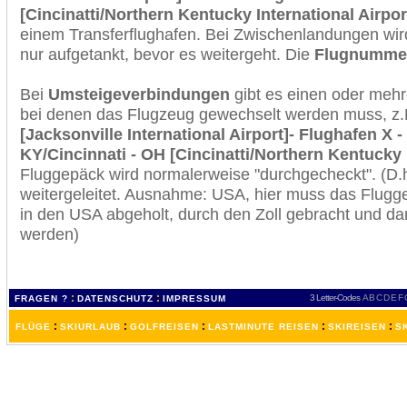
[Cincinatti/Northern Kentucky International Airpor
einem Transferflughafen. Bei Zwischenlandungen wir
nur aufgetankt, bevor es weitergeht. Die
Flugnumme
Bei
Umsteigeverbindungen
gibt es einen oder meh
bei denen das Flugzeug gewechselt werden muss, z
[Jacksonville International Airport]- Flughafen X 
KY/Cincinnati - OH [Cincinatti/Northern Kentucky I
Fluggepäck wird normalerweise "durchgecheckt". (D.h
weitergeleitet. Ausnahme: USA, hier muss das Flugg
in den USA abgeholt, durch den Zoll gebracht und d
werden)
:
:
3 Letter-Codes
A
B
C
D
E
F
FRAGEN ?
DATENSCHUTZ
IMPRESSUM
:
:
:
:
:
FLÜGE
SKIURLAUB
GOLFREISEN
LASTMINUTE REISEN
SKIREISEN
S