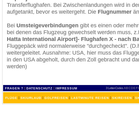
Transferflughafen. Bei Zwischenlandungen wird in de
aufgetankt, bevor es weitergeht. Die
Flugnummer
änd
Bei
Umsteigeverbindungen
gibt es einen oder meh
bei denen das Flugzeug gewechselt werden muss, z
Hatta International Airport]- Flughafen X - nach 
Fluggepäck wird normalerweise "durchgecheckt". (D.h
weitergeleitet. Ausnahme: USA, hier muss das Flugg
in den USA abgeholt, durch den Zoll gebracht und d
werden)
:
:
3 Letter-Codes
A
B
C
D
E
F
FRAGEN ?
DATENSCHUTZ
IMPRESSUM
:
:
:
:
:
FLÜGE
SKIURLAUB
GOLFREISEN
LASTMINUTE REISEN
SKIREISEN
S