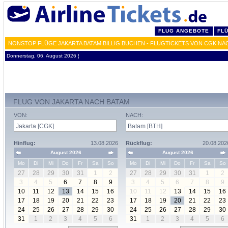
FLUG ANGEBOTE
FL
NONSTOP FLÜGE JAKARTA BATAM BILLIG BUCHEN - FLUGTICKETS VON CGK NA
Donnerstag, 06. August 2026 ¦
FLUG VON JAKARTA NACH BATAM
VON:
NACH:
Hinflug:
13.08.2026
Rückflug:
20.08.202
August 2026
August 2026
Mo
Di
Mi
Do
Fr
Sa
So
Mo
Di
Mi
Do
Fr
Sa
So
27
28
29
30
31
1
2
27
28
29
30
31
1
2
3
4
5
6
7
8
9
3
4
5
6
7
8
9
10
11
12
13
14
15
16
10
11
12
13
14
15
16
17
18
19
20
21
22
23
17
18
19
20
21
22
23
24
25
26
27
28
29
30
24
25
26
27
28
29
30
31
1
2
3
4
5
6
31
1
2
3
4
5
6