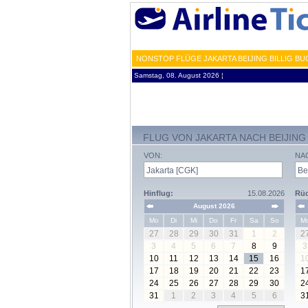
NONSTOP FLÜGE JAKARTA BEIJING BILLIG B
Samstag, 08. August 2026 ¦
FLUG VON JAKARTA NACH BEIJING
VON:
NA
Hinflug:
15.08.2026
Rüc
August 2026
Mo
Di
Mi
Do
Fr
Sa
So
M
27
28
29
30
31
1
2
2
3
4
5
6
7
8
9
3
10
11
12
13
14
15
16
1
17
18
19
20
21
22
23
1
24
25
26
27
28
29
30
2
31
1
2
3
4
5
6
3