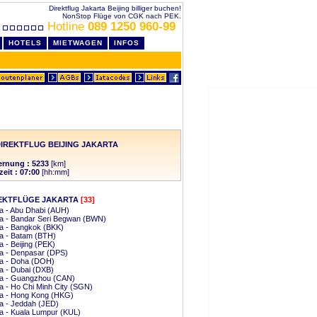
Direktflug Jakarta Beijing billiger buchen!
NonStop Flüge von CGK nach PEK.
Hotline
089 1250 960-99
HOTELS
MIETWAGEN
INFOS
IREKTFLUG BEIJING JAKARTA
ernung : 5233
[km]
zeit : 07:00
[hh:mm]
EKTFLÜGE JAKARTA
[33]
a - Abu Dhabi (AUH)
ta - Bandar Seri Begwan (BWN)
a - Bangkok (BKK)
a - Batam (BTH)
a - Beijing (PEK)
a - Denpasar (DPS)
ta - Doha (DOH)
a - Dubai (DXB)
ta - Guangzhou (CAN)
a - Ho Chi Minh City (SGN)
ta - Hong Kong (HKG)
a - Jeddah (JED)
a - Kuala Lumpur (KUL)