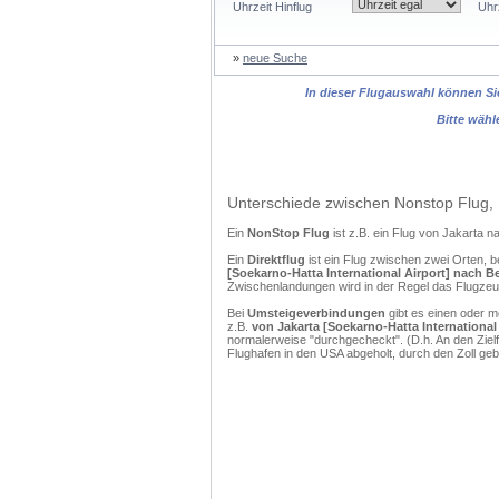
Uhrzeit Hinflug
Uhr
»
neue Suche
In dieser Flugauswahl können Sie
Bitte wähl
Unterschiede zwischen Nonstop Flug, 
Ein
NonStop Flug
ist z.B. ein Flug von Jakarta 
Ein
Direktflug
ist ein Flug zwischen zwei Orten, b
[Soekarno-Hatta International Airport] nach Be
Zwischenlandungen wird in der Regel das Flugzeug
Bei
Umsteigeverbindungen
gibt es einen oder 
z.B.
von Jakarta [Soekarno-Hatta International 
normalerweise "durchgecheckt". (D.h. An den Ziel
Flughafen in den USA abgeholt, durch den Zoll g