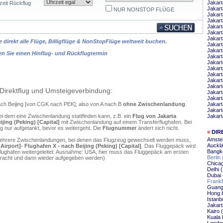
Jakar
zeit Rückflug
Jakar
NUR NONSTOP FLÜGE
Jakart
Jakar
Jakart
Jakar
Jakar
 direkt alle Flüge, Billigflüge & NonStopFlüge weltweit buchen.
Jakart
Jakart
en Sie einen Hinflug- und Rückflugtermin
Jakart
Jakart
Jakart
Jakart
Jakart
Jakart
Direktflug und Umsteigeverbindung:
Jakart
Jakart
nach Beijing [von CGK nach PEK]; also von A nach B
ohne Zwischenlandung
.
Jakart
Jakart
ei dem eine Zwischenlandung stattfinden kann, z.B. ein
Flug von Jakarta
Jakar
ijing (Peking) [Capital]
mit Zwischenlandung auf einem Transferflughafen. Bei
 nur aufgetankt, bevor es weitergeht. Die
Flugnummer
ändert sich nicht.
«
DIR
Amster
mehrere Zwischenlandungen, bei denen das Flugzeug gewechselt werden muss,
Auckla
Airport]- Flughafen X - nach Beijing (Peking) [Capital]
. Das Fluggepäck wird
Bangko
flughafen weitergeleitet. Ausnahme: USA, hier muss das Fluggepäck am ersten
Berlin 
ebracht und dann wieder aufgegeben werden)
Chicag
Delhi 
Dubai 
Frankf
Guangz
Hong K
Istanbu
Jakart
Kairo (
Kuala 