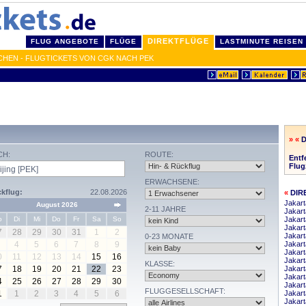
DIREKTFLÜGE
FLUG ANGEBOTE
FLÜGE
LASTMINUTE REISEN
UCHEN - FLUGTICKETS VON CGK NACH PEK
» «
D
CH:
ROUTE:
Entf
Flug
ERWACHSENE:
kflug:
22.08.2026
«
DIR
Jakart
August 2026
2-11 JAHRE
Jakar
o
Di
Mi
Do
Fr
Sa
So
Jakart
Jakart
7
28
29
30
31
1
2
Jakart
0-23 MONATE
4
5
6
7
8
9
Jakart
Jakar
0
11
12
13
14
15
16
Jakart
KLASSE:
7
18
19
20
21
22
23
Jakar
Jakart
4
25
26
27
28
29
30
Jakar
FLUGGESELLSCHAFT:
1
1
2
3
4
5
6
Jakart
Jakart