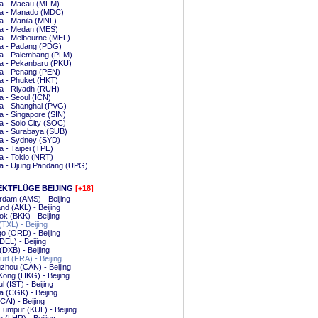
ta - Macau (MFM)
ta - Manado (MDC)
a - Manila (MNL)
ta - Medan (MES)
a - Melbourne (MEL)
ta - Padang (PDG)
ta - Palembang (PLM)
a - Pekanbaru (PKU)
a - Penang (PEN)
a - Phuket (HKT)
a - Riyadh (RUH)
a - Seoul (ICN)
a - Shanghai (PVG)
a - Singapore (SIN)
a - Solo City (SOC)
a - Surabaya (SUB)
a - Sydney (SYD)
a - Taipei (TPE)
a - Tokio (NRT)
ta - Ujung Pandang (UPG)
EKTFLÜGE BEIJING
[+18]
dam (AMS) - Beijing
nd (AKL) - Beijing
k (BKK) - Beijing
(TXL) - Beijing
o (ORD) - Beijing
(DEL) - Beijing
(DXB) - Beijing
urt (FRA) - Beijing
hou (CAN) - Beijing
ong (HKG) - Beijing
l (IST) - Beijing
a (CGK) - Beijing
CAI) - Beijing
Lumpur (KUL) - Beijing