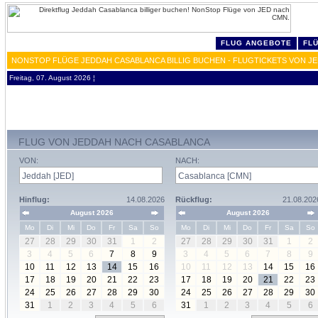
FLUG ANGEBOTE
FL
NONSTOP FLÜGE JEDDAH CASABLANCA BILLIG BUCHEN - FLUGTICKETS VON J
Freitag, 07. August 2026 ¦
FLUG VON JEDDAH NACH CASABLANCA
VON:
NACH:
Hinflug:
14.08.2026
Rückflug:
21.08.202
August 2026
August 2026
Mo
Di
Mi
Do
Fr
Sa
So
Mo
Di
Mi
Do
Fr
Sa
So
27
28
29
30
31
1
2
27
28
29
30
31
1
2
3
4
5
6
7
8
9
3
4
5
6
7
8
9
10
11
12
13
14
15
16
10
11
12
13
14
15
16
17
18
19
20
21
22
23
17
18
19
20
21
22
23
24
25
26
27
28
29
30
24
25
26
27
28
29
30
31
1
2
3
4
5
6
31
1
2
3
4
5
6