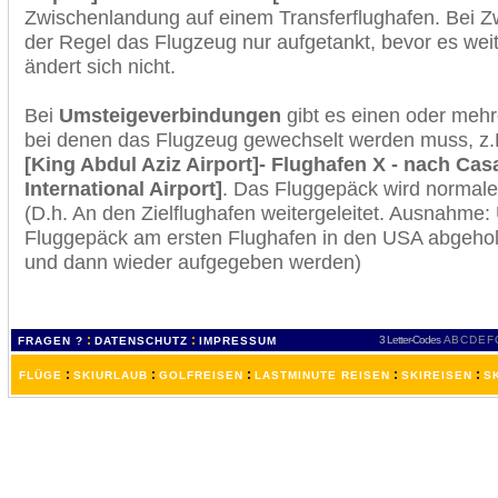
Zwischenlandung auf einem Transferflughafen. Bei Z
der Regel das Flugzeug nur aufgetankt, bevor es wei
ändert sich nicht.
Bei
Umsteigeverbindungen
gibt es einen oder meh
bei denen das Flugzeug gewechselt werden muss, z
[King Abdul Aziz Airport]- Flughafen X - nach C
International Airport]
. Das Fluggepäck wird normale
(D.h. An den Zielflughafen weitergeleitet. Ausnahme
Fluggepäck am ersten Flughafen in den USA abgeholt
und dann wieder aufgegeben werden)
:
:
3 Letter-Codes
A
B
C
D
E
F
FRAGEN ?
DATENSCHUTZ
IMPRESSUM
:
:
:
:
:
FLÜGE
SKIURLAUB
GOLFREISEN
LASTMINUTE REISEN
SKIREISEN
S