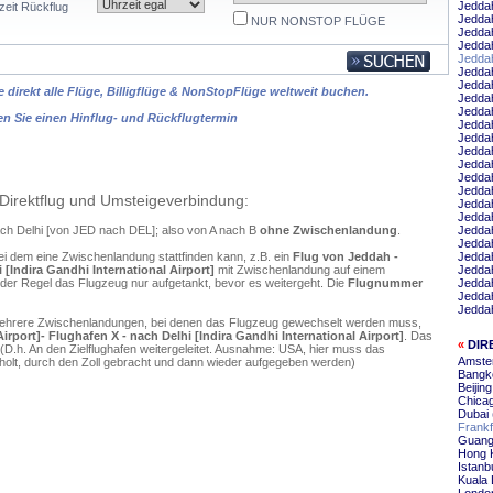
Jedda
zeit Rückflug
Jeddah
NUR NONSTOP FLÜGE
Jedda
Jedda
Jeddah
Jedda
Jeddah
 direkt alle Flüge, Billigflüge & NonStopFlüge weltweit buchen.
Jedda
Jeddah
en Sie einen Hinflug- und Rückflugtermin
Jeddah
Jeddah
Jedda
Jeddah
Jedda
Jeddah
Direktflug und Umsteigeverbindung:
Jeddah
Jedda
ach Delhi [von JED nach DEL]; also von A nach B
ohne Zwischenlandung
.
Jeddah
Jedda
ei dem eine Zwischenlandung stattfinden kann, z.B. ein
Flug von Jeddah -
Jedda
[Indira Gandhi International Airport]
mit Zwischenlandung auf einem
Jedda
 der Regel das Flugzeug nur aufgetankt, bevor es weitergeht. Die
Flugnummer
Jedda
Jedda
Jeddah
mehrere Zwischenlandungen, bei denen das Flugzeug gewechselt werden muss,
rport]- Flughafen X - nach Delhi [Indira Gandhi International Airport]
. Das
«
DIR
D.h. An den Zielflughafen weitergeleitet. Ausnahme: USA, hier muss das
Amste
olt, durch den Zoll gebracht und dann wieder aufgegeben werden)
Bangko
Beijin
Chicag
Dubai 
Frankf
Guang
Hong 
Istanbu
Kuala 