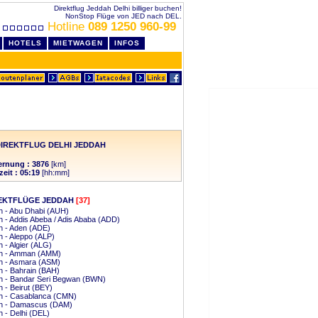
Direktflug Jeddah Delhi billiger buchen!
NonStop Flüge von JED nach DEL.
Hotline
089 1250 960-99
HOTELS
MIETWAGEN
INFOS
IREKTFLUG DELHI JEDDAH
ernung : 3876
[km]
zeit : 05:19
[hh:mm]
EKTFLÜGE JEDDAH
[37]
h - Abu Dhabi (AUH)
 - Addis Abeba / Adis Ababa (ADD)
h - Aden (ADE)
 - Aleppo (ALP)
 - Algier (ALG)
h - Amman (AMM)
h - Asmara (ASM)
 - Bahrain (BAH)
h - Bandar Seri Begwan (BWN)
 - Beirut (BEY)
h - Casablanca (CMN)
h - Damascus (DAM)
 - Delhi (DEL)