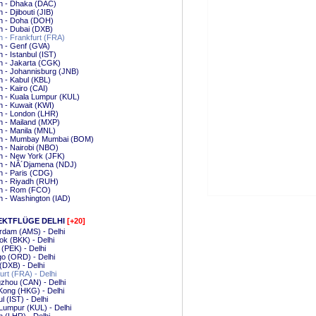
h - Dhaka (DAC)
 - Djibouti (JIB)
h - Doha (DOH)
h - Dubai (DXB)
 - Frankfurt (FRA)
h - Genf (GVA)
 - Istanbul (IST)
h - Jakarta (CGK)
 - Johannisburg (JNB)
 - Kabul (KBL)
 - Kairo (CAI)
h - Kuala Lumpur (KUL)
 - Kuwait (KWI)
h - London (LHR)
 - Mailand (MXP)
 - Manila (MNL)
h - Mumbay Mumbai (BOM)
 - Nairobi (NBO)
h - New York (JFK)
h - NÂ´Djamena (NDJ)
h - Paris (CDG)
h - Riyadh (RUH)
h - Rom (FCO)
 - Washington (IAD)
EKTFLÜGE DELHI
[+20]
rdam (AMS) - Delhi
k (BKK) - Delhi
g (PEK) - Delhi
o (ORD) - Delhi
(DXB) - Delhi
urt (FRA) - Delhi
zhou (CAN) - Delhi
Kong (HKG) - Delhi
l (IST) - Delhi
Lumpur (KUL) - Delhi