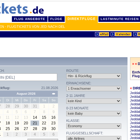
DIREKTFLÜGE
FLUG ANGEBOTE
FLÜGE
LASTMINUTE REISEN
EN - FLUGTICKETS VON JED NACH DEL
» «
D
CH:
ROUTE:
Entf
Flug
ERWACHSENE:
kflug:
21.08.2026
«
DIR
Jedda
August 2026
2-11 JAHRE
Jeddah
o
Di
Mi
Do
Fr
Sa
So
Jedda
Jeddah
7
28
29
30
31
1
2
Jeddah
0-23 MONATE
4
5
6
7
8
9
Jedda
Jedda
0
11
12
13
14
15
16
Jeddah
KLASSE:
7
18
19
20
21
22
23
Jedda
Jeddah
4
25
26
27
28
29
30
Jedda
FLUGGESELLSCHAFT:
1
1
2
3
4
5
6
Jedda
Jeddah