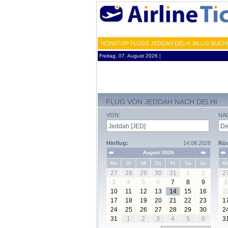
NONSTOP FLÜGE JEDDAH DELHI BILLIG BUCH
Freitag, 07. August 2026 ¦
FLUG VON JEDDAH NACH DELHI
VON:
NA
Hinflug:
14.08.2026
Rüc
August 2026
Mo
Di
Mi
Do
Fr
Sa
So
M
27
28
29
30
31
1
2
2
3
4
5
6
7
8
9
3
10
11
12
13
14
15
16
1
17
18
19
20
21
22
23
1
24
25
26
27
28
29
30
2
31
1
2
3
4
5
6
3