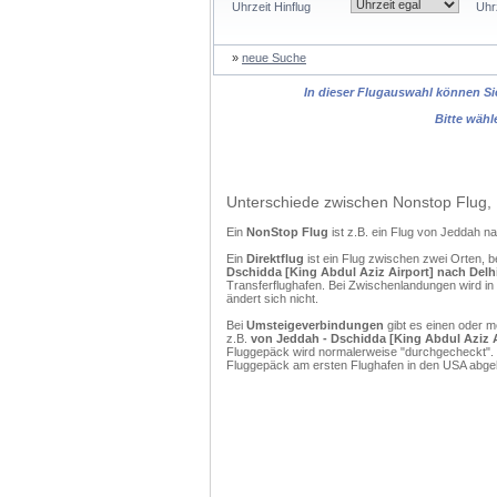
Uhrzeit Hinflug
Uhr
»
neue Suche
In dieser Flugauswahl können Sie
Bitte wähl
Unterschiede zwischen Nonstop Flug, 
Ein
NonStop Flug
ist z.B. ein Flug von Jeddah n
Ein
Direktflug
ist ein Flug zwischen zwei Orten, b
Dschidda [King Abdul Aziz Airport] nach Delhi 
Transferflughafen. Bei Zwischenlandungen wird in
ändert sich nicht.
Bei
Umsteigeverbindungen
gibt es einen oder 
z.B.
von Jeddah - Dschidda [King Abdul Aziz Ai
Fluggepäck wird normalerweise "durchgecheckt". (
Fluggepäck am ersten Flughafen in den USA abgeh