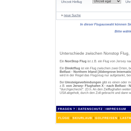
Uhrzeit Hinflug
Uhr
»
neue Suche
In dieser Flugauswahl können Sie
Bitte wähl
Unterschiede zwischen Nonstop Flug, 
Ein
NonStop Flug
ist z.B. ein Flug von Jersey n
Ein
Direktflug
ist ein Flug zwischen zwei Orten, b
Belfast - Northern Irland [Aldergrove Internati
wird in der Regel das Flugzeug nur aufgetankt, be
Bei
Umsteigeverbindungen
gibt es einen oder 
z.B.
von Jersey- Flughafen X - nach Belfast - N
"durchgecheckt". (D.h. An den Zielflughafen weit
USA abgeholt, durch den Zoll gebracht und dann 
:
:
FRAGEN ?
DATENSCHUTZ
IMPRESSUM
:
:
:
FLÜGE
SKIURLAUB
GOLFREISEN
LASTM