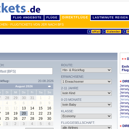
DIREKTFLÜGE
FLUG ANGEBOTE
FLÜGE
LASTMINUTE REISEN
CHEN - FLUGTICKETS VON JER NACH BFS
» «
D
CH:
ROUTE:
Entf
Flug
ERWACHSENE:
kflug:
20.08.2026
«
DIR
Jersey
August 2026
2-11 JAHRE
Jerse
o
Di
Mi
Do
Fr
Sa
So
Jerse
Jersey
7
28
29
30
31
1
2
Jerse
0-23 MONATE
4
5
6
7
8
9
Jersey
Jerse
0
11
12
13
14
15
16
Jerse
KLASSE:
7
18
19
20
21
22
23
Jersey
Jerse
4
25
26
27
28
29
30
FLUGGESELLSCHAFT:
1
1
2
3
4
5
6
«
DIR