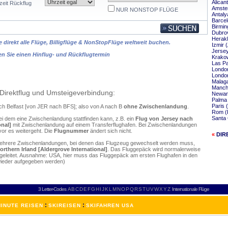
Alican
zeit Rückflug
Amster
NUR NONSTOP FLÜGE
Antaly
Barcel
Birmin
Dubrov
Herakl
 direkt alle Flüge, Billigflüge & NonStopFlüge weltweit buchen.
Izmir 
Jersey
en Sie einen Hinflug- und Rückflugtermin
Krakow
Las Pa
London
London
Malaga
Manche
Direktflug und Umsteigeverbindung:
Newark
Palma 
Paris 
ach Belfast [von JER nach BFS]; also von A nach B
ohne Zwischenlandung
.
Rom (F
Santa 
ei dem eine Zwischenlandung stattfinden kann, z.B. ein
Flug von Jersey nach
onal]
mit Zwischenlandung auf einem Transferflughafen. Bei Zwischenlandungen
vor es weitergeht. Die
Flugnummer
ändert sich nicht.
«
DIR
mehrere Zwischenlandungen, bei denen das Flugzeug gewechselt werden muss,
orthern Irland [Aldergrove International]
. Das Fluggepäck wird normalerweise
ergeleitet. Ausnahme: USA, hier muss das Fluggepäck am ersten Flughafen in den
wieder aufgegeben werden)
3 Letter-Codes
A
B
C
D
E
F
G
H
I
J
K
L
M
N
O
P
Q
R
S
T
U
V
W
X
Y
Z
Internationale Flüge
:
:
INUTE REISEN
SKIREISEN
SKIFAHREN USA