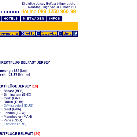
Direktflug Jersey Belfast billiger buchen!
NonStop Flüge von JER nach BFS.
Hotline
089 1250 960-99
HOTELS
MIETWAGEN
INFOS
IREKTFLUG BELFAST JERSEY
ernung : 664
[km]
zeit : 01:19
[hh:mm]
EKTFLÜGE JERSEY
[10]
 - Belfast (BFS)
y - Birmingham (BHX)
y - Cork (ORK)
 - Dublin (DUB)
y - DÃ¼sseldorf (DUS)
 - Genf (GVA)
y - London (LGW)
y - Manchester (MAN)
 - Paris (CDG)
y - ZÃ¼rich (ZRH)
EKTFLÜGE BELFAST
[20]