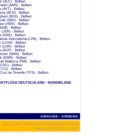
te (ALC) - Belfast
dam (AMS) - Belfast
a (AYT) - Belfast
ona (BCN) - Belfast
gham (BHX) - Belfast
nik (DBV) - Belfast
ion (HER) - Belfast
(ADB) - Belfast
 (JER) - Belfast
 (KRK) - Belfast
lmas International (LPA) - Belfast
 (LGW) - Belfast
 (LHR) - Belfast
 (AGP) - Belfast
ster (MAN) - Belfast
 (EWR) - Belfast
de Mallorca (PMI) - Belfast
(CDG) - Belfast
CO) - Belfast
Cruz de Tenerife (TFS) - Belfast
EKTFLÜGE DEUTSCHLAND - NORDIRLAND
:
AIRGUIDE
AIRNEWS
Airline Codes
A
B
C
D
E
F
G
H
I
J
K
L
M
N
O
P
Q
R
S
T
U
V
W
X
Y
Z
Flüge von
© RSCG, Inc., USA