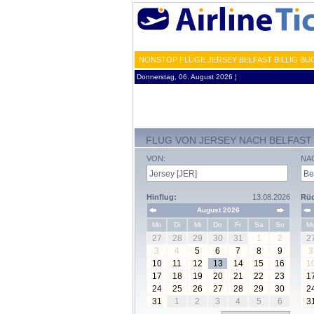
NONSTOP FLÜGE JERSEY BELFAST BILLIG BU
Donnerstag, 06. August 2026 ¦
FLUG VON JERSEY NACH BELFAST
VON:
NA
Hinflug:
13.08.2026
Rüc
August 2026
Mo
Di
Mi
Do
Fr
Sa
So
M
27
28
29
30
31
1
2
2
3
4
5
6
7
8
9
3
10
11
12
13
14
15
16
1
17
18
19
20
21
22
23
1
24
25
26
27
28
29
30
2
31
1
2
3
4
5
6
3