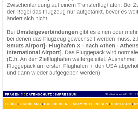
Zwischenlandung auf einem Transferflughafen. Bei Z
der Regel das Flugzeug nur aufgetankt, bevor es wei
ändert sich nicht.
Bei
Umsteigeverbindungen
gibt es einen oder meh
bei denen das Flugzeug gewechselt werden muss, z
Smuts Airport]- Flughafen X - nach Athen - Athens 
International Airport]
. Das Fluggepäck wird normale
(D.h. An den Zielflughafen weitergeleitet. Ausnahme
Fluggepäck am ersten Flughafen in den USA abgeholt
und dann wieder aufgegeben werden)
:
:
3 Letter-Codes
A
B
C
D
E
F
FRAGEN ?
DATENSCHUTZ
IMPRESSUM
:
:
:
:
:
FLÜGE
SKIURLAUB
GOLFREISEN
LASTMINUTE REISEN
SKIREISEN
S