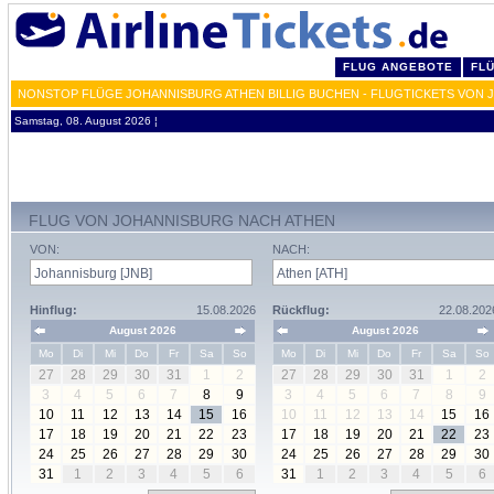
FLUG ANGEBOTE
FL
NONSTOP FLÜGE JOHANNISBURG ATHEN BILLIG BUCHEN - FLUGTICKETS VON J
Samstag, 08. August 2026 ¦
FLUG VON JOHANNISBURG NACH ATHEN
VON:
NACH:
Hinflug:
15.08.2026
Rückflug:
22.08.202
August 2026
August 2026
Mo
Di
Mi
Do
Fr
Sa
So
Mo
Di
Mi
Do
Fr
Sa
So
27
28
29
30
31
1
2
27
28
29
30
31
1
2
3
4
5
6
7
8
9
3
4
5
6
7
8
9
10
11
12
13
14
15
16
10
11
12
13
14
15
16
17
18
19
20
21
22
23
17
18
19
20
21
22
23
24
25
26
27
28
29
30
24
25
26
27
28
29
30
31
1
2
3
4
5
6
31
1
2
3
4
5
6