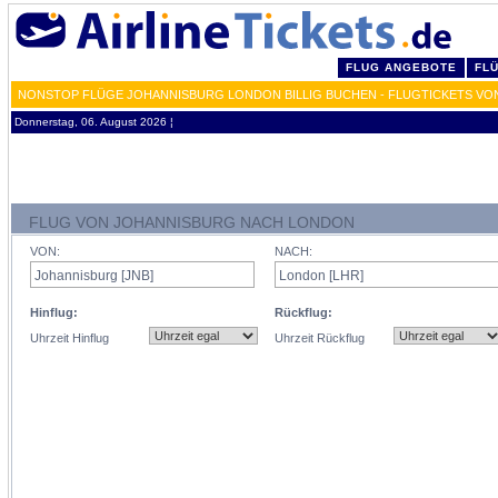
FLUG ANGEBOTE
FL
NONSTOP FLÜGE JOHANNISBURG LONDON BILLIG BUCHEN - FLUGTICKETS VO
Donnerstag, 06. August 2026 ¦
FLUG VON JOHANNISBURG NACH LONDON
VON:
NACH:
Hinflug:
Rückflug:
Uhrzeit Hinflug
Uhrzeit Rückflug