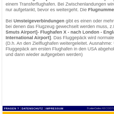
einem Transferflughafen. Bei Zwischenlandungen wir
nur aufgetankt, bevor es weitergeht. Die
Flugnumme
Bei
Umsteigeverbindungen
gibt es einen oder meh
bei denen das Flugzeug gewechselt werden muss, z
Smuts Airport]- Flughafen X - nach London - Eng
International Airport]
. Das Fluggepäck wird normale
(D.h. An den Zielflughafen weitergeleitet. Ausnahme
Fluggepäck am ersten Flughafen in den USA abgeholt
und dann wieder aufgegeben werden)
:
:
3 Letter-Codes
A
B
C
D
E
F
FRAGEN ?
DATENSCHUTZ
IMPRESSUM