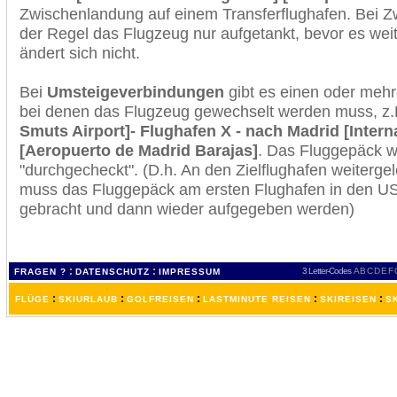
Zwischenlandung auf einem Transferflughafen. Bei Z
der Regel das Flugzeug nur aufgetankt, bevor es wei
ändert sich nicht.
Bei
Umsteigeverbindungen
gibt es einen oder meh
bei denen das Flugzeug gewechselt werden muss, z
Smuts Airport]- Flughafen X - nach Madrid [Intern
[Aeropuerto de Madrid Barajas]
. Das Fluggepäck w
"durchgecheckt". (D.h. An den Zielflughafen weiterge
muss das Fluggepäck am ersten Flughafen in den USA
gebracht und dann wieder aufgegeben werden)
:
:
3 Letter-Codes
A
B
C
D
E
F
FRAGEN ?
DATENSCHUTZ
IMPRESSUM
:
:
:
:
:
FLÜGE
SKIURLAUB
GOLFREISEN
LASTMINUTE REISEN
SKIREISEN
S