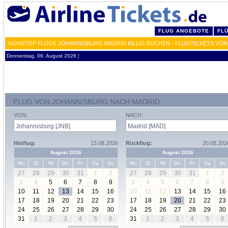
FLUG ANGEBOTE
FL
NONSTOP FLÜGE JOHANNISBURG MADRID BILLIG BUCHEN - FLUGTICKETS VON
Donnerstag, 06. August 2026 ¦
FLUG VON JOHANNISBURG NACH MADRID
VON:
NACH:
Hinflug:
13.08.2026
Rückflug:
20.08.202
August 2026
August 2026
Mo
Di
Mi
Do
Fr
Sa
So
Mo
Di
Mi
Do
Fr
Sa
So
27
28
29
30
31
1
2
27
28
29
30
31
1
2
3
4
5
6
7
8
9
3
4
5
6
7
8
9
10
11
12
13
14
15
16
10
11
12
13
14
15
16
17
18
19
20
21
22
23
17
18
19
20
21
22
23
24
25
26
27
28
29
30
24
25
26
27
28
29
30
31
1
2
3
4
5
6
31
1
2
3
4
5
6