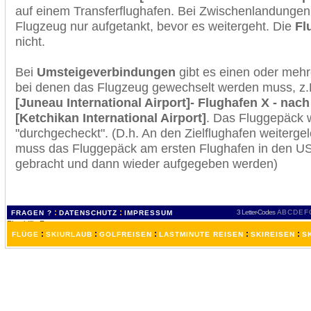
auf einem Transferflughafen. Bei Zwischenlandungen 
Flugzeug nur aufgetankt, bevor es weitergeht. Die
Fl
nicht.
Bei
Umsteigeverbindungen
gibt es einen oder meh
bei denen das Flugzeug gewechselt werden muss, z
[Juneau International Airport]- Flughafen X - nac
[Ketchikan International Airport]
. Das Fluggepäck 
"durchgecheckt". (D.h. An den Zielflughafen weiterge
muss das Fluggepäck am ersten Flughafen in den USA
gebracht und dann wieder aufgegeben werden)
:
:
3 Letter-Codes
A
B
C
D
E
F
FRAGEN ?
DATENSCHUTZ
IMPRESSUM
:
:
:
:
:
FLÜGE
SKIURLAUB
GOLFREISEN
LASTMINUTE REISEN
SKIREISEN
S