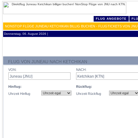
FLUG ANGEBOTE
FL
NONSTOP FLÜGE JUNEAU KETCHIKAN BILLIG BUCHEN - FLUGTICKETS VON JNU
Donnerstag, 06. August 2026 ¦
FLUG VON JUNEAU NACH KETCHIKAN
VON:
NACH:
Hinflug:
Rückflug:
Uhrzeit Hinflug
Uhrzeit Rückflug