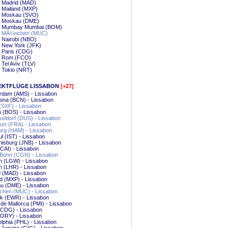
- Madrid (MAD)
- Mailand (MXP)
 - Moskau (SVO)
 - Moskau (DME)
 - Mumbay Mumbai (BOM)
 - MÃ¼nchen (MUC)
- Nairobi (NBO)
- New York (JFK)
- Paris (CDG)
 - Rom (FCO)
- Tel Aviv (TLV)
- Tokio (NRT)
EKTFLÜGE LISSABON
[+27]
rdam (AMS) - Lissabon
ona (BCN) - Lissabon
 (SXF) - Lissabon
 (BOS) - Lissabon
eldorf (DUS) - Lissabon
urt (FRA) - Lissabon
rg (HAM) - Lissabon
ul (IST) - Lissabon
isburg (JNB) - Lissabon
(CAI) - Lissabon
/Bonn (CGN) - Lissabon
n (LGW) - Lissabon
n (LHR) - Lissabon
 (MAD) - Lissabon
d (MXP) - Lissabon
u (DME) - Lissabon
hen (MUC) - Lissabon
k (EWR) - Lissabon
de Mallorca (PMI) - Lissabon
(CDG) - Lissabon
(ORY) - Lissabon
elphia (PHL) - Lissabon