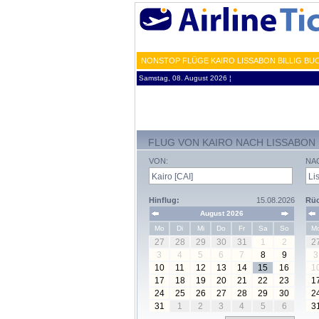
NONSTOP FLÜGE KAIRO LISSABON BILLIG BUC
Samstag, 08. August 2026 ¦
FLUG VON KAIRO NACH LISSABON
VON:
NA
Hinflug:
15.08.2026
Rüc
August 2026
Mo
Di
Mi
Do
Fr
Sa
So
M
27
28
29
30
31
1
2
2
3
4
5
6
7
8
9
3
10
11
12
13
14
15
16
1
17
18
19
20
21
22
23
1
24
25
26
27
28
29
30
2
31
1
2
3
4
5
6
3