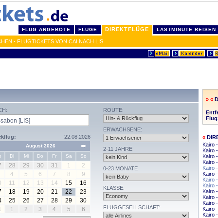
DIREKTFLÜGE
FLUG ANGEBOTE
FLÜGE
LASTMINUTE REISEN
HEN - FLUGTICKETS VON CAI NACH LIS
» «
D
CH:
ROUTE:
Entf
Flug
ERWACHSENE:
kflug:
22.08.2026
«
DIR
Kairo
August 2026
2-11 JAHRE
Kairo 
o
Di
Mi
Do
Fr
Sa
So
Kairo 
Kairo 
7
28
29
30
31
1
2
Kairo 
0-23 MONATE
4
5
6
7
8
9
Kairo 
Kairo 
0
11
12
13
14
15
16
Kairo 
KLASSE:
7
18
19
20
21
22
23
Kairo 
Kairo 
4
25
26
27
28
29
30
Kairo 
FLUGGESELLSCHAFT:
1
1
2
3
4
5
6
Kairo 
Kairo 