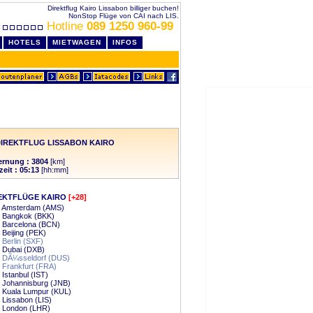
Direktflug Kairo Lissabon billiger buchen!
NonStop Flüge von CAI nach LIS.
Hotline
089 1250 960-99
HOTELS
MIETWAGEN
INFOS
IREKTFLUG LISSABON KAIRO
ernung : 3804
[km]
zeit : 05:13
[hh:mm]
EKTFLÜGE KAIRO
[+28]
 - Amsterdam (AMS)
- Bangkok (BKK)
- Barcelona (BCN)
- Beijing (PEK)
- Berlin (SXF)
- Dubai (DXB)
- DÃ¼sseldorf (DUS)
- Frankfurt (FRA)
- Istanbul (IST)
- Johannisburg (JNB)
- Kuala Lumpur (KUL)
- Lissabon (LIS)
- London (LHR)