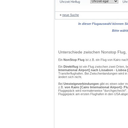
Uhrzeit Hinflug
Uhr
»
neue Suche
In dieser Flugauswahl können Sie
Bitte wähl
Unterschiede zwischen Nonstop Flug, 
Ein
NonStop Flug
ist z.B. ein Flug von Kairo na
Ein
Direktflug
ist ein Flug zwischen zwei Orten, b
International Airport] nach Lissabon - Lisboa
Transferflughafen. Bei Zwischenlandungen wird in
ändert sich nicht.
Bei
Umsteigeverbindungen
gibt es einen oder 
z.B.
von Kairo [Cairo International Airport]- 
Fluggepäck wird normalerweise "durchgecheckt". (
Fluggepäck am ersten Flughafen in den USA abgeh