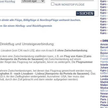
Kairo 
zeit Rückflug
Kairo 
NUR NONSTOP FLÜGE
Kairo
Kairo
Kairo
Kairo
Kairo 
 direkt alle Flüge, Billigflüge & NonStopFlüge weltweit buchen.
Kairo 
Kairo 
en Sie einen Hinflug- und Rückflugtermin
Kairo
Kairo 
Kairo 
«
DIR
Direktflug und Umsteigeverbindung:
Amste
Barcel
Berlin
ch Lissabon [von CAI nach LIS]; also von A nach B
ohne Zwischenlandung
.
Boston
DÃ¼ss
ei dem eine Zwischenlandung stattfinden kann, z.B. ein
Flug von Kairo [Cairo
Frankf
 [Aeroporto da Portela de Sacavem]
mit Zwischenlandung auf einem
Hambu
 der Regel das Flugzeug nur aufgetankt, bevor es weitergeht. Die
Flugnummer
Istanb
Johann
Kairo 
mehrere Zwischenlandungen, bei denen das Flugzeug gewechselt werden muss,
KÃ¶ln
Flughafen X - nach Lissabon - Lisboa [Aeroporto da Portela de Sacavem]
. Das
Londo
D.h. An den Zielflughafen weitergeleitet. Ausnahme: USA, hier muss das
Londo
olt, durch den Zoll gebracht und dann wieder aufgegeben werden)
Madrid
Mailan
Moska
MÃ¼nc
Newar
Palma 
Paris 
Paris 
Philad