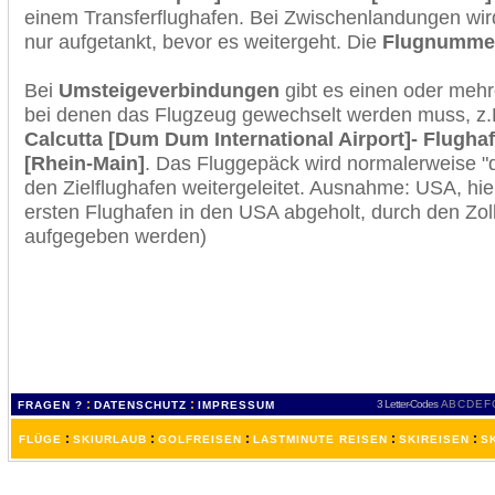
einem Transferflughafen. Bei Zwischenlandungen wir
nur aufgetankt, bevor es weitergeht. Die
Flugnumme
Bei
Umsteigeverbindungen
gibt es einen oder meh
bei denen das Flugzeug gewechselt werden muss, z
Calcutta [Dum Dum International Airport]- Flughaf
[Rhein-Main]
. Das Fluggepäck wird normalerweise "
den Zielflughafen weitergeleitet. Ausnahme: USA, h
ersten Flughafen in den USA abgeholt, durch den Zol
aufgegeben werden)
:
:
3 Letter-Codes
A
B
C
D
E
F
FRAGEN ?
DATENSCHUTZ
IMPRESSUM
:
:
:
:
:
FLÜGE
SKIURLAUB
GOLFREISEN
LASTMINUTE REISEN
SKIREISEN
S