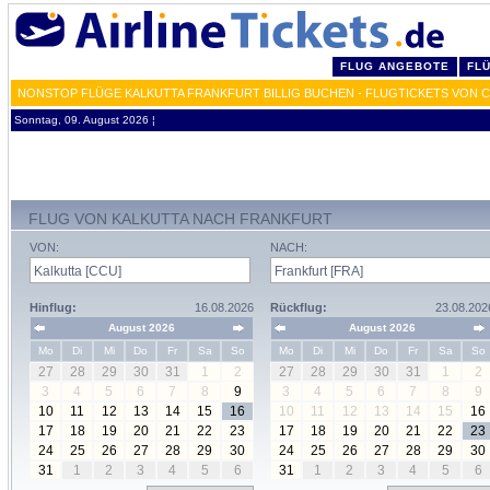
FLUG ANGEBOTE
FL
NONSTOP FLÜGE KALKUTTA FRANKFURT BILLIG BUCHEN - FLUGTICKETS VON 
Sonntag, 09. August 2026 ¦
FLUG VON KALKUTTA NACH FRANKFURT
VON:
NACH:
Hinflug:
16.08.2026
Rückflug:
23.08.202
August 2026
August 2026
Mo
Di
Mi
Do
Fr
Sa
So
Mo
Di
Mi
Do
Fr
Sa
So
27
28
29
30
31
1
2
27
28
29
30
31
1
2
3
4
5
6
7
8
9
3
4
5
6
7
8
9
10
11
12
13
14
15
16
10
11
12
13
14
15
16
17
18
19
20
21
22
23
17
18
19
20
21
22
23
24
25
26
27
28
29
30
24
25
26
27
28
29
30
31
1
2
3
4
5
6
31
1
2
3
4
5
6