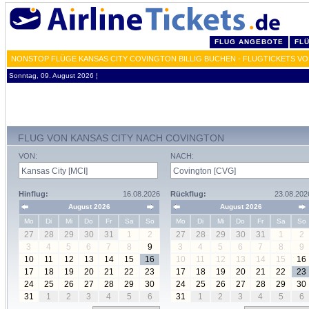
FLUG ANGEBOTE
FL
NONSTOP FLÜGE KANSAS CITY COVINGTON BILLIG BUCHEN - FLUGTICKETS VO
Sonntag, 09. August 2026 ¦
FLUG VON KANSAS CITY NACH COVINGTON
VON:
NACH:
Hinflug:
16.08.2026
Rückflug:
23.08.202
August 2026
August 2026
Mo
Di
Mi
Do
Fr
Sa
So
Mo
Di
Mi
Do
Fr
Sa
So
27
28
29
30
31
1
2
27
28
29
30
31
1
2
3
4
5
6
7
8
9
3
4
5
6
7
8
9
10
11
12
13
14
15
16
10
11
12
13
14
15
16
17
18
19
20
21
22
23
17
18
19
20
21
22
23
24
25
26
27
28
29
30
24
25
26
27
28
29
30
31
1
2
3
4
5
6
31
1
2
3
4
5
6