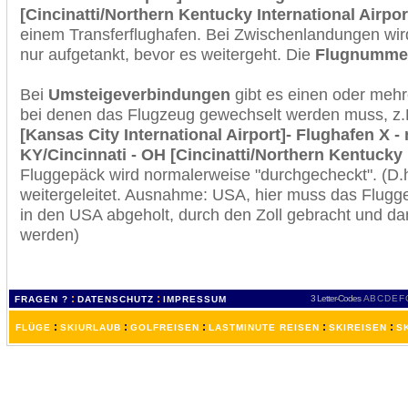
[Cincinatti/Northern Kentucky International Airpor
einem Transferflughafen. Bei Zwischenlandungen wir
nur aufgetankt, bevor es weitergeht. Die
Flugnumme
Bei
Umsteigeverbindungen
gibt es einen oder meh
bei denen das Flugzeug gewechselt werden muss, z
[Kansas City International Airport]- Flughafen X -
KY/Cincinnati - OH [Cincinatti/Northern Kentucky I
Fluggepäck wird normalerweise "durchgecheckt". (D.h
weitergeleitet. Ausnahme: USA, hier muss das Flugg
in den USA abgeholt, durch den Zoll gebracht und d
werden)
:
:
3 Letter-Codes
A
B
C
D
E
F
FRAGEN ?
DATENSCHUTZ
IMPRESSUM
:
:
:
:
:
FLÜGE
SKIURLAUB
GOLFREISEN
LASTMINUTE REISEN
SKIREISEN
S