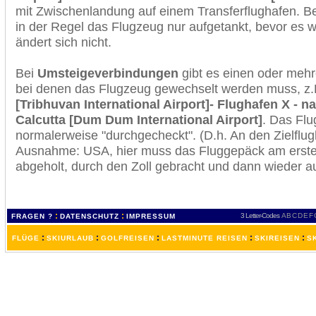
mit Zwischenlandung auf einem Transferflughafen. B
in der Regel das Flugzeug nur aufgetankt, bevor es w
ändert sich nicht.
Bei
Umsteigeverbindungen
gibt es einen oder meh
bei denen das Flugzeug gewechselt werden muss, z
[Tribhuvan International Airport]- Flughafen X - na
Calcutta [Dum Dum International Airport]
. Das Fl
normalerweise "durchgecheckt". (D.h. An den Zielflugh
Ausnahme: USA, hier muss das Fluggepäck am erste
abgeholt, durch den Zoll gebracht und dann wieder 
:
:
3 Letter-Codes
A
B
C
D
E
F
FRAGEN ?
DATENSCHUTZ
IMPRESSUM
:
:
:
:
:
FLÜGE
SKIURLAUB
GOLFREISEN
LASTMINUTE REISEN
SKIREISEN
S