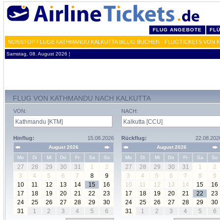
FLUG ANGEBOTE
FL
NONSTOP FLÜGE KATHMANDU KALKUTTA BILLIG BUCHEN - FLUGTICKETS VON 
Samstag, 08. August 2026 ¦
FLUG VON KATHMANDU NACH KALKUTTA
VON:
NACH:
Hinflug:
15.08.2026
Rückflug:
22.08.202
August 2026
August 2026
Mo
Di
Mi
Do
Fr
Sa
So
Mo
Di
Mi
Do
Fr
Sa
So
27
28
29
30
31
1
2
27
28
29
30
31
1
2
3
4
5
6
7
8
9
3
4
5
6
7
8
9
10
11
12
13
14
15
16
10
11
12
13
14
15
16
17
18
19
20
21
22
23
17
18
19
20
21
22
23
24
25
26
27
28
29
30
24
25
26
27
28
29
30
31
1
2
3
4
5
6
31
1
2
3
4
5
6