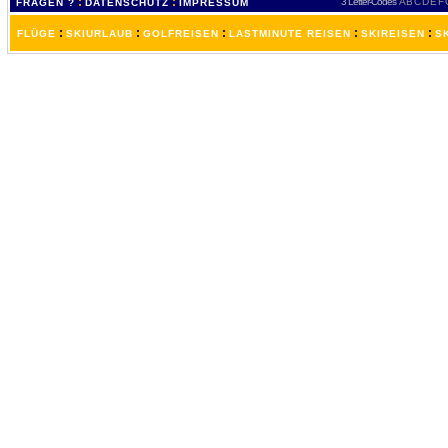
:
:
3 Letter-Codes
A
B
C
D
E
F
FRAGEN ?
DATENSCHUTZ
IMPRESSUM
:
:
:
:
:
FLÜGE
SKIURLAUB
GOLFREISEN
LASTMINUTE REISEN
SKIREISEN
S