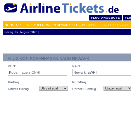
FLUG ANGEBOTE
FL
NONSTOP FLÜGE KOPENHAGEN NEWARK BILLIG BUCHEN - FLUGTICKETS VON 
Freitag, 07. August 2026 ¦
FLUG VON KOPENHAGEN NACH NEWARK
VON:
NACH:
Hinflug:
Rückflug:
Uhrzeit Hinflug
Uhrzeit Rückflug