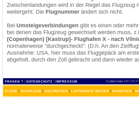
Zwischenlandungen wird in der Regel das Flugzeug n
weitergeht. Die
Flugnummer
ändert sich nicht.
Bei
Umsteigeverbindungen
gibt es einen oder meh
bei denen das Flugzeug gewechselt werden muss, z
(Copenhagen) [Kastrup]- Flughafen X - nach Vilni
normalerweise "durchgecheckt". (D.h. An den Zielflugh
Ausnahme: USA, hier muss das Fluggepäck am erste
abgeholt, durch den Zoll gebracht und dann wieder 
:
:
3 Letter-Codes
A
B
C
D
E
F
FRAGEN ?
DATENSCHUTZ
IMPRESSUM
:
:
:
:
:
FLÜGE
SKIURLAUB
GOLFREISEN
LASTMINUTE REISEN
SKIREISEN
S