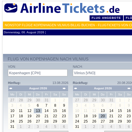
FLUG ANGEBOTE
FL
NONSTOP FLÜGE KOPENHAGEN VILNIUS BILLIG BUCHEN - FLUGTICKETS VON 
Donnerstag, 06. August 2026 ¦
FLUG VON KOPENHAGEN NACH VILNIUS
VON:
NACH:
Hinflug:
13.08.2026
Rückflug:
20.08.202
August 2026
August 2026
Mo
Di
Mi
Do
Fr
Sa
So
Mo
Di
Mi
Do
Fr
Sa
So
27
28
29
30
31
1
2
27
28
29
30
31
1
2
3
4
5
6
7
8
9
3
4
5
6
7
8
9
10
11
12
13
14
15
16
10
11
12
13
14
15
16
17
18
19
20
21
22
23
17
18
19
20
21
22
23
24
25
26
27
28
29
30
24
25
26
27
28
29
30
31
1
2
3
4
5
6
31
1
2
3
4
5
6