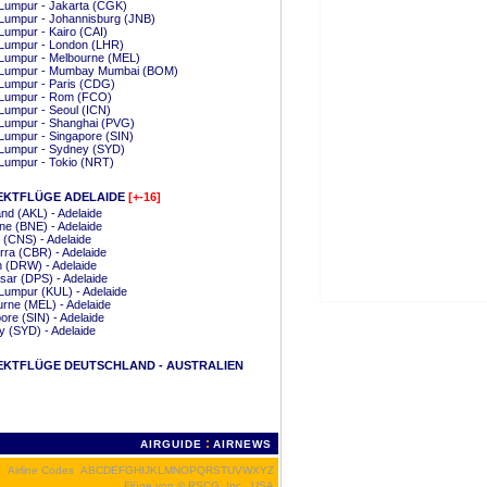
Lumpur - Jakarta (CGK)
Lumpur - Johannisburg (JNB)
Lumpur - Kairo (CAI)
 Lumpur - London (LHR)
 Lumpur - Melbourne (MEL)
 Lumpur - Mumbay Mumbai (BOM)
Lumpur - Paris (CDG)
 Lumpur - Rom (FCO)
Lumpur - Seoul (ICN)
 Lumpur - Shanghai (PVG)
Lumpur - Singapore (SIN)
 Lumpur - Sydney (SYD)
Lumpur - Tokio (NRT)
EKTFLÜGE ADELAIDE
[+-16]
nd (AKL) - Adelaide
ne (BNE) - Adelaide
 (CNS) - Adelaide
ra (CBR) - Adelaide
 (DRW) - Adelaide
ar (DPS) - Adelaide
Lumpur (KUL) - Adelaide
rne (MEL) - Adelaide
ore (SIN) - Adelaide
 (SYD) - Adelaide
EKTFLÜGE DEUTSCHLAND - AUSTRALIEN
:
AIRGUIDE
AIRNEWS
Airline Codes
A
B
C
D
E
F
G
H
I
J
K
L
M
N
O
P
Q
R
S
T
U
V
W
X
Y
Z
Flüge von
© RSCG, Inc., USA