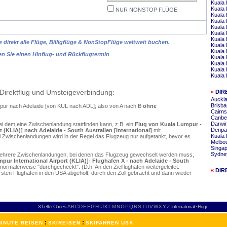
Kuala 
Kuala 
NUR NONSTOP FLÜGE
Kuala 
Kuala
Kuala
Kuala
Kuala 
 direkt alle Flüge, Billigflüge & NonStopFlüge weltweit buchen.
Kuala
Kuala 
en Sie einen Hinflug- und Rückflugtermin
Kuala
Kuala 
Kuala
Kuala 
Direktflug und Umsteigeverbindung:
«
DIR
Auckla
Brisba
mpur nach Adelaide [von KUL nach ADL]; also von A nach B
ohne
Cairns
Canber
Darwin
ei dem eine Zwischenlandung stattfinden kann, z.B. ein
Flug von Kuala Lumpur -
Denpas
 (KLIA)] nach Adelaide - South Australien [International]
mit
Kuala 
 Zwischenlandungen wird in der Regel das Flugzeug nur aufgetankt, bevor es
Melbou
Singap
Sydney
mehrere Zwischenlandungen, bei denen das Flugzeug gewechselt werden muss,
ur International Airport (KLIA)]- Flughafen X - nach Adelaide - South
normalerweise "durchgecheckt". (D.h. An den Zielflughafen weitergeleitet.
«
DIR
en Flughafen in den USA abgeholt, durch den Zoll gebracht und dann wieder
3 Letter-Codes
A
B
C
D
E
F
G
H
I
J
K
L
M
N
O
P
Q
R
S
T
U
V
W
X
Y
Z
Internationale Flüge
:
:
INUTE REISEN
SKIREISEN
SKIFAHREN USA