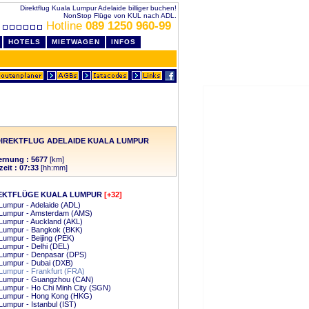
Direktflug Kuala Lumpur Adelaide billiger buchen!
NonStop Flüge von KUL nach ADL.
Hotline
089 1250 960-99
HOTELS
MIETWAGEN
INFOS
IREKTFLUG ADELAIDE KUALA LUMPUR
ernung : 5677
[km]
zeit : 07:33
[hh:mm]
EKTFLÜGE KUALA LUMPUR
[+32]
Lumpur - Adelaide (ADL)
 Lumpur - Amsterdam (AMS)
Lumpur - Auckland (AKL)
 Lumpur - Bangkok (BKK)
Lumpur - Beijing (PEK)
Lumpur - Delhi (DEL)
 Lumpur - Denpasar (DPS)
Lumpur - Dubai (DXB)
Lumpur - Frankfurt (FRA)
 Lumpur - Guangzhou (CAN)
Lumpur - Ho Chi Minh City (SGN)
 Lumpur - Hong Kong (HKG)
Lumpur - Istanbul (IST)