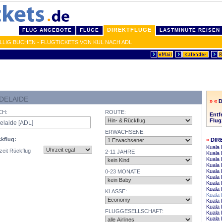
DIREKTFLÜGE
FLUG ANGEBOTE
FLÜGE
LASTMINUTE REISEN
LLIG BUCHEN - FLUGTICKETS VON KUL NACH ADL
DELAIDE
» «
D
CH:
ROUTE:
Entf
Flug
ERWACHSENE:
kflug:
«
DIR
Kuala 
zeit Rückflug
2-11 JAHRE
Kuala
Kuala 
Kuala
Kuala 
0-23 MONATE
Kuala 
Kuala
Kuala 
KLASSE:
Kuala 
Kuala
Kuala 
FLUGGESELLSCHAFT:
Kuala
Kuala 