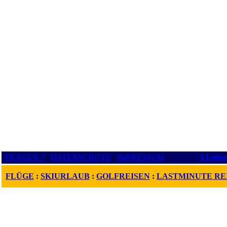
FRAGEN ?
:
DATENSCHUTZ
:
IMPRESSUM
3 Lette
FLÜGE
:
SKIURLAUB
:
GOLFREISEN
:
LASTMINUTE RE