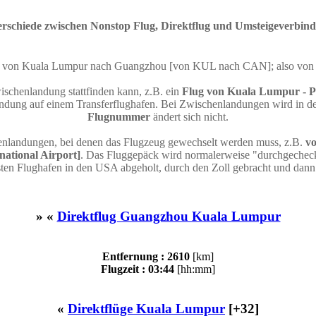
rschiede zwischen Nonstop Flug, Direktflug und Umsteigeverbin
lug von Kuala Lumpur nach Guangzhou [von KUL nach CAN]; also vo
ischenlandung stattfinden kann, z.B. ein
Flug von Kuala Lumpur - P
dung auf einem Transferflughafen. Bei Zwischenlandungen wird in der
Flugnummer
ändert sich nicht.
enlandungen, bei denen das Flugzeug gewechselt werden muss, z.B.
vo
ational Airport]
. Das Fluggepäck wird normalerweise "durchgecheckt
ten Flughafen in den USA abgeholt, durch den Zoll gebracht und dan
» «
Direktflug Guangzhou Kuala Lumpur
Entfernung : 2610
[km]
Flugzeit : 03:44
[hh:mm]
«
Direktflüge Kuala Lumpur
[+32]