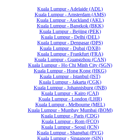
Kuala Lumpur - Adelaide (ADL)
Kuala Lumpur - Amsterdam (AMS)
Kuala Lumpur - Auckland (AKL)
Kuala Lumpur - Bangkok (BKK)
Kuala Lumpur - Beijing (PEK)
Kuala Lumpur - Delhi (DEL)
Kuala Lumpur - Denpasar (DPS)
Kuala Lumpur - Dubai (DXB)
Kuala Lumpur - Frankfurt (FRA)
Kuala Lumpur - Guangzhou (CAN)
Kuala Lumpur - Ho Chi Minh City (SGN)
Kuala Lumpur - Hong Kong (HKG)
Kuala Lumpur - Istanbul (IST)
Kuala Lumpur - Jakarta (CGK)
Kuala Lumpur - Johannisburg (JNB)
Kuala Lumpur - Kairo (CAI)
Kuala Lumpur - London (LHR)
Kuala Lumpur - Melbourne (MEL)
Kuala Lumpur - Mumbay Mumbai (BOM)
Kuala Lumpur - Paris (CDG)
Kuala Lumpur - Rom (FCO)
Kuala Lumpur - Seoul (ICN)
Kuala Lumpur - Shanghai (PVG)
Kuala Lumpur - Singapore (SIN)