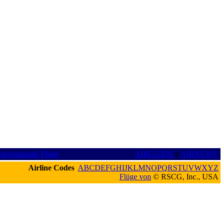
nternationale Flüge
AIRGUIDE
:
AIRNEWS
Airline Codes
A
B
C
D
E
F
G
H
I
J
K
L
M
N
O
P
Q
R
S
T
U
V
W
X
Y
Z
Flüge von
© RSCG, Inc., USA