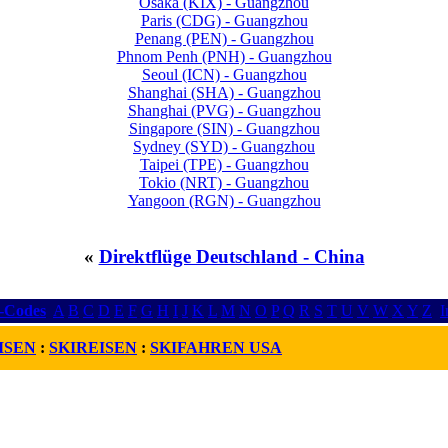
Osaka (KIX) - Guangzhou
Paris (CDG) - Guangzhou
Penang (PEN) - Guangzhou
Phnom Penh (PNH) - Guangzhou
Seoul (ICN) - Guangzhou
Shanghai (SHA) - Guangzhou
Shanghai (PVG) - Guangzhou
Singapore (SIN) - Guangzhou
Sydney (SYD) - Guangzhou
Taipei (TPE) - Guangzhou
Tokio (NRT) - Guangzhou
Yangoon (RGN) - Guangzhou
«
Direktflüge Deutschland - China
r-Codes
A
B
C
D
E
F
G
H
I
J
K
L
M
N
O
P
Q
R
S
T
U
V
W
X
Y
Z
I
ISEN
:
SKIREISEN
:
SKIFAHREN USA