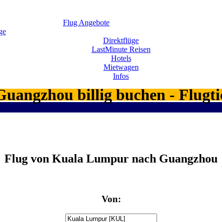
Flug Angebote
ge
Direktflüge
LastMinute Reisen
Hotels
Mietwagen
Infos
uangzhou billig buchen - Flugt
Flug von Kuala Lumpur nach Guangzhou
Von: