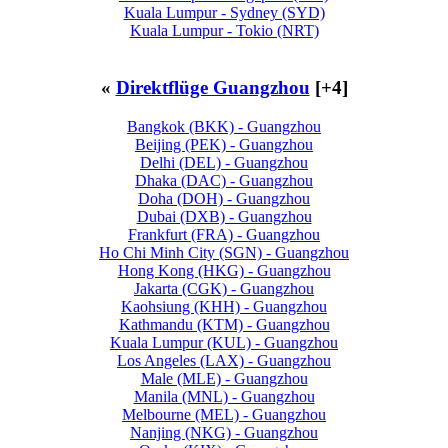
Kuala Lumpur - Sydney (SYD)
Kuala Lumpur - Tokio (NRT)
«
Direktflüge Guangzhou
[+4]
Bangkok (BKK) - Guangzhou
Beijing (PEK) - Guangzhou
Delhi (DEL) - Guangzhou
Dhaka (DAC) - Guangzhou
Doha (DOH) - Guangzhou
Dubai (DXB) - Guangzhou
Frankfurt (FRA) - Guangzhou
Ho Chi Minh City (SGN) - Guangzhou
Hong Kong (HKG) - Guangzhou
Jakarta (CGK) - Guangzhou
Kaohsiung (KHH) - Guangzhou
Kathmandu (KTM) - Guangzhou
Kuala Lumpur (KUL) - Guangzhou
Los Angeles (LAX) - Guangzhou
Male (MLE) - Guangzhou
Manila (MNL) - Guangzhou
Melbourne (MEL) - Guangzhou
Nanjing (NKG) - Guangzhou