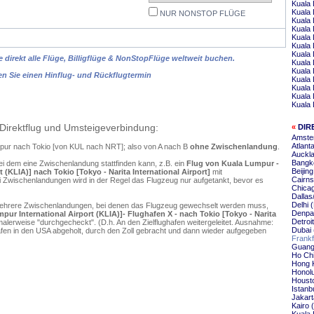
Kuala 
Kuala 
NUR NONSTOP FLÜGE
Kuala 
Kuala
Kuala
Kuala
Kuala 
 direkt alle Flüge, Billigflüge & NonStopFlüge weltweit buchen.
Kuala
Kuala 
en Sie einen Hinflug- und Rückflugtermin
Kuala
Kuala 
Kuala
Kuala 
Direktflug und Umsteigeverbindung:
«
DIR
Amste
Atlant
umpur nach Tokio [von KUL nach NRT]; also von A nach B
ohne Zwischenlandung
.
Auckla
Bangko
ei dem eine Zwischenlandung stattfinden kann, z.B. ein
Flug von Kuala Lumpur -
Beijin
 (KLIA)] nach Tokio [Tokyo - Narita International Airport]
mit
Cairns
 Zwischenlandungen wird in der Regel das Flugzeug nur aufgetankt, bevor es
Chicag
Dallas
Delhi 
mehrere Zwischenlandungen, bei denen das Flugzeug gewechselt werden muss,
Denpas
ur International Airport (KLIA)]- Flughafen X - nach Tokio [Tokyo - Narita
Detroi
alerweise "durchgecheckt". (D.h. An den Zielflughafen weitergeleitet. Ausnahme:
Dubai 
en in den USA abgeholt, durch den Zoll gebracht und dann wieder aufgegeben
Frankf
Guang
Ho Chi
Hong 
Honolu
Housto
Istanb
Jakart
Kairo 