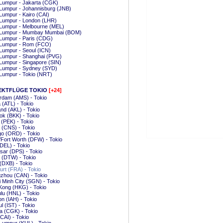
Lumpur - Jakarta (CGK)
Lumpur - Johannisburg (JNB)
Lumpur - Kairo (CAI)
 Lumpur - London (LHR)
 Lumpur - Melbourne (MEL)
 Lumpur - Mumbay Mumbai (BOM)
Lumpur - Paris (CDG)
 Lumpur - Rom (FCO)
Lumpur - Seoul (ICN)
 Lumpur - Shanghai (PVG)
Lumpur - Singapore (SIN)
 Lumpur - Sydney (SYD)
Lumpur - Tokio (NRT)
EKTFLÜGE TOKIO
[+24]
rdam (AMS) - Tokio
a (ATL) - Tokio
nd (AKL) - Tokio
k (BKK) - Tokio
g (PEK) - Tokio
 (CNS) - Tokio
o (ORD) - Tokio
/Fort Worth (DFW) - Tokio
(DEL) - Tokio
ar (DPS) - Tokio
t (DTW) - Tokio
(DXB) - Tokio
urt (FRA) - Tokio
zhou (CAN) - Tokio
 Minh City (SGN) - Tokio
Kong (HKG) - Tokio
lu (HNL) - Tokio
n (IAH) - Tokio
ul (IST) - Tokio
a (CGK) - Tokio
(CAI) - Tokio