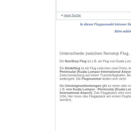
»
neue Suche
In dieser Flugauswahl können Sie
Bitte wähl
Unterschiede zwischen Nonstop Flug, 
Ein
NonStop Flug
ist z.B. ein Flug von Kuala L
Ein
Direktflug
ist ein Flug zwischen zwei Orten, b
Peninsular [Kuala Lumpur International Airport
Zwischenlandung auf einem Transferflughafen. Bei
weitergeht. Die
Flugnummer
ändert sich nicht.
Bei
Umsteigeverbindungen
gibt es einen oder 
z.B.
von Kuala Lumpur - Peninsular [Kuala Lump
International Airport]
. Das Fluggepäck wird norm
USA, hier muss das Fluggepäck am ersten Flughaf
werden)