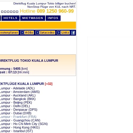
Direktflug Kuala Lumpur Tokio billiger buchen!
NonStop Flüge von KUL nach NRT.
Hotline
089 1250 960-99
HOTELS
MIETWAGEN
INFOS
IREKTFLUG TOKIO KUALA LUMPUR
ernung : 5405
[km]
zeit : 07:13
[hh:mm]
EKTFLÜGE KUALA LUMPUR
[+32]
Lumpur - Adelaide (ADL)
 Lumpur - Amsterdam (AMS)
Lumpur - Auckland (AKL)
 Lumpur - Bangkok (BKK)
Lumpur - Beijing (PEK)
Lumpur - Delhi (DEL)
 Lumpur - Denpasar (DPS)
Lumpur - Dubai (DXB)
Lumpur - Frankfurt (FRA)
 Lumpur - Guangzhou (CAN)
Lumpur - Ho Chi Minh City (SGN)
 Lumpur - Hong Kong (HKG)
Lumpur - Istanbul (IST)