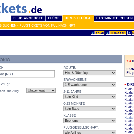
DIREKTFLÜGE
FLUG ANGEBOTE
FLÜGE
LASTMINUTE REISEN
G BUCHEN - FLUGTICKETS VON KUL NACH NRT
OKIO
» «
D
CH:
ROUTE:
Entf
Flug
ERWACHSENE:
kflug:
«
DIR
Kuala 
zeit Rückflug
2-11 JAHRE
Kuala
Kuala 
Kuala
Kuala 
0-23 MONATE
Kuala 
Kuala
Kuala 
KLASSE:
Kuala 
Kuala
Kuala 
FLUGGESELLSCHAFT:
Kuala
Kuala 