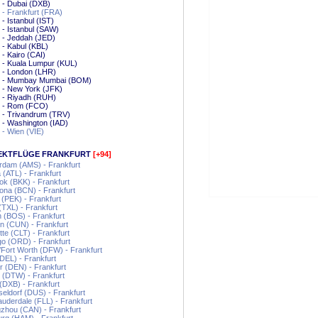
 - Dubai (DXB)
 - Frankfurt (FRA)
 - Istanbul (IST)
 - Istanbul (SAW)
 - Jeddah (JED)
 - Kabul (KBL)
 - Kairo (CAI)
 - Kuala Lumpur (KUL)
 - London (LHR)
t - Mumbay Mumbai (BOM)
 - New York (JFK)
 - Riyadh (RUH)
t - Rom (FCO)
 - Trivandrum (TRV)
 - Washington (IAD)
 - Wien (VIE)
EKTFLÜGE FRANKFURT
[+94]
rdam (AMS) - Frankfurt
a (ATL) - Frankfurt
k (BKK) - Frankfurt
ona (BCN) - Frankfurt
g (PEK) - Frankfurt
 (TXL) - Frankfurt
 (BOS) - Frankfurt
 (CUN) - Frankfurt
tte (CLT) - Frankfurt
o (ORD) - Frankfurt
/Fort Worth (DFW) - Frankfurt
(DEL) - Frankfurt
 (DEN) - Frankfurt
t (DTW) - Frankfurt
(DXB) - Frankfurt
ldorf (DUS) - Frankfurt
auderdale (FLL) - Frankfurt
zhou (CAN) - Frankfurt