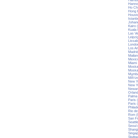
Hambu
Hannov
Ho Chi
Hong K
Housto
Istanb
Johann
Kairo 
Kuala 
Las Ve
Leipzi
Lissab
London
Los An
Madrid
Mailan
Mexico
Miami 
Moskau
Moska
Mumba
MÃ¼nc
New Yo
New Yo
Newar
Orland
Palma 
Paris 
Paris 
Philad
Rio de
Rom (
San Fr
Seattl
Seoul 
Shangh
Singap
Stuttg