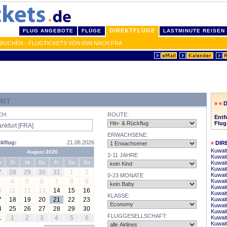
DIREKTFLÜGE
FLUG ANGEBOTE
FLÜGE
LASTMINUTE REISEN
BUCHEN - FLUGTICKETS VON KWI NACH FRA
URT
» «
CH:
ROUTE:
Entf
Flug
ERWACHSENE:
kflug:
21.08.2026
«
DIR
Kuwait
August 2026
2-11 JAHRE
Kuwait
o
Di
Mi
Do
Fr
Sa
So
Kuwait
Kuwai
7
28
29
30
31
1
2
Kuwai
0-23 MONATE
4
5
6
7
8
9
Kuwait
Kuwait
0
11
12
13
14
15
16
Kuwait
KLASSE:
7
18
19
20
21
22
23
Kuwait
Kuwai
4
25
26
27
28
29
30
Kuwait
FLUGGESELLSCHAFT:
1
1
2
3
4
5
6
Kuwai
Kuwai