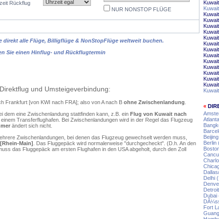
Kuwait
zeit Rückflug
Kuwait
NUR NONSTOP FLÜGE
Kuwait
Kuwait
Kuwait
Kuwait
Kuwait
 direkt alle Flüge, Billigflüge & NonStopFlüge weltweit buchen.
Kuwait
Kuwait
en Sie einen Hinflug- und Rückflugtermin
Kuwai
Kuwait
Kuwait
Kuwai
Kuwait
Kuwait
Direktflug und Umsteigeverbindung:
Kuwait
ach Frankfurt [von KWI nach FRA]; also von A nach B
ohne Zwischenlandung
.
«
DIR
Amste
ei dem eine Zwischenlandung stattfinden kann, z.B. ein
Flug von Kuwait nach
Atlant
einem Transferflughafen. Bei Zwischenlandungen wird in der Regel das Flugzeug
Bangko
mmer
ändert sich nicht.
Barcel
Beijin
mehrere Zwischenlandungen, bei denen das Flugzeug gewechselt werden muss,
Berlin
 [Rhein-Main]
. Das Fluggepäck wird normalerweise "durchgecheckt". (D.h. An den
Boston
r muss das Fluggepäck am ersten Flughafen in den USA abgeholt, durch den Zoll
Cancun
Charlo
Chicag
Dallas
Delhi 
Denver
Detroi
Dubai 
DÃ¼sse
Fort L
Guang