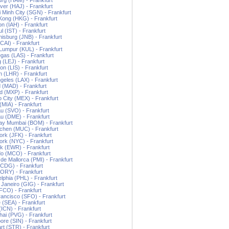
rg (HAM) - Frankfurt
er (HAJ) - Frankfurt
 Minh City (SGN) - Frankfurt
ong (HKG) - Frankfurt
n (IAH) - Frankfurt
ul (IST) - Frankfurt
isburg (JNB) - Frankfurt
(CAI) - Frankfurt
Lumpur (KUL) - Frankfurt
gas (LAS) - Frankfurt
g (LEJ) - Frankfurt
on (LIS) - Frankfurt
 (LHR) - Frankfurt
geles (LAX) - Frankfurt
 (MAD) - Frankfurt
d (MXP) - Frankfurt
 City (MEX) - Frankfurt
(MIA) - Frankfurt
 (SVO) - Frankfurt
u (DME) - Frankfurt
y Mumbai (BOM) - Frankfurt
hen (MUC) - Frankfurt
rk (JFK) - Frankfurt
rk (NYC) - Frankfurt
k (EWR) - Frankfurt
o (MCO) - Frankfurt
de Mallorca (PMI) - Frankfurt
(CDG) - Frankfurt
(ORY) - Frankfurt
elphia (PHL) - Frankfurt
 Janeiro (GIG) - Frankfurt
FCO) - Frankfurt
ancisco (SFO) - Frankfurt
e (SEA) - Frankfurt
(ICN) - Frankfurt
ai (PVG) - Frankfurt
ore (SIN) - Frankfurt
art (STR) - Frankfurt