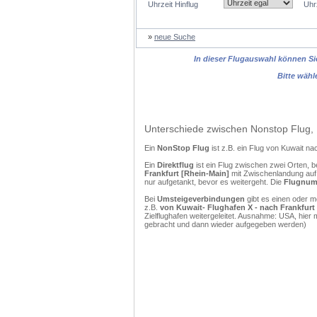
Uhrzeit Hinflug
Uhr
»
neue Suche
In dieser Flugauswahl können Sie
Bitte wähl
Unterschiede zwischen Nonstop Flug, 
Ein
NonStop Flug
ist z.B. ein Flug von Kuwait n
Ein
Direktflug
ist ein Flug zwischen zwei Orten, b
Frankfurt [Rhein-Main]
mit Zwischenlandung auf 
nur aufgetankt, bevor es weitergeht. Die
Flugnu
Bei
Umsteigeverbindungen
gibt es einen oder 
z.B.
von Kuwait- Flughafen X - nach Frankfurt
Zielflughafen weitergeleitet. Ausnahme: USA, hie
gebracht und dann wieder aufgegeben werden)