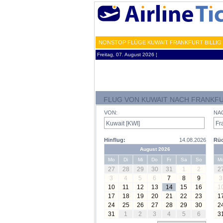
NONSTOP FLÜGE KUWAIT FRANKFURT BILLIG 
Freitag, 07. August 2026 ¦
FLUG VON KUWAIT NACH FRANKF
VON:
NA
Hinflug:
14.08.2026
Rüc
August 2026
Mo
Di
Mi
Do
Fr
Sa
So
M
27
28
29
30
31
1
2
2
3
4
5
6
7
8
9
3
10
11
12
13
14
15
16
1
17
18
19
20
21
22
23
1
24
25
26
27
28
29
30
2
31
1
2
3
4
5
6
3