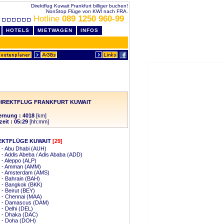
Direktflug Kuwait Frankfurt billiger buchen!
NonStop Flüge von KWI nach FRA.
Hotline
089 1250 960-99
HOTELS
MIETWAGEN
INFOS
DIREKTFLUG FRANKFURT KUWAIT
ernung : 4018
[km]
zeit : 05:29
[hh:mm]
EKTFLÜGE KUWAIT
[29]
 - Abu Dhabi (AUH)
 - Addis Abeba / Adis Ababa (ADD)
 - Aleppo (ALP)
t - Amman (AMM)
t - Amsterdam (AMS)
 - Bahrain (BAH)
 - Bangkok (BKK)
 - Beirut (BEY)
 - Chennai (MAA)
t - Damascus (DAM)
 - Delhi (DEL)
t - Dhaka (DAC)
t - Doha (DOH)