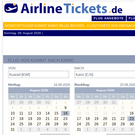
FLUG ANGEBOTE
FL
NONSTOP FLÜGE KUWAIT KAIRO BILLIG BUCHEN - FLUGTICKETS VON KWI NACH
Sonntag, 09. August 2026 ¦
FLUG VON KUWAIT NACH KAIRO
VON:
NACH:
Hinflug:
16.08.2026
Rückflug:
23.08.202
August 2026
August 2026
Mo
Di
Mi
Do
Fr
Sa
So
Mo
Di
Mi
Do
Fr
Sa
So
27
28
29
30
31
1
2
27
28
29
30
31
1
2
3
4
5
6
7
8
9
3
4
5
6
7
8
9
10
11
12
13
14
15
16
10
11
12
13
14
15
16
17
18
19
20
21
22
23
17
18
19
20
21
22
23
24
25
26
27
28
29
30
24
25
26
27
28
29
30
31
1
2
3
4
5
6
31
1
2
3
4
5
6