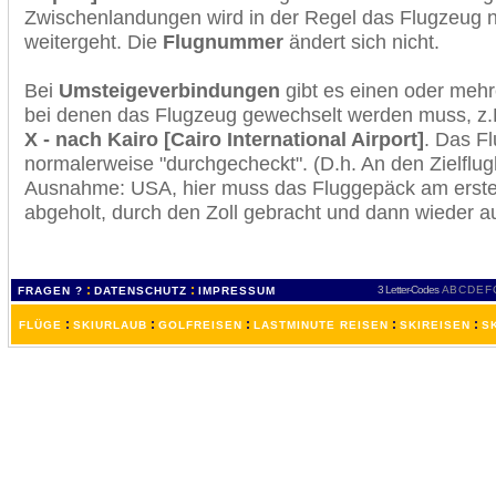
Zwischenlandungen wird in der Regel das Flugzeug n
weitergeht. Die
Flugnummer
ändert sich nicht.
Bei
Umsteigeverbindungen
gibt es einen oder meh
bei denen das Flugzeug gewechselt werden muss, z
X - nach Kairo [Cairo International Airport]
. Das F
normalerweise "durchgecheckt". (D.h. An den Zielflugh
Ausnahme: USA, hier muss das Fluggepäck am erste
abgeholt, durch den Zoll gebracht und dann wieder 
:
:
3 Letter-Codes
A
B
C
D
E
F
FRAGEN ?
DATENSCHUTZ
IMPRESSUM
:
:
:
:
:
FLÜGE
SKIURLAUB
GOLFREISEN
LASTMINUTE REISEN
SKIREISEN
S