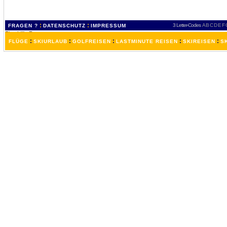
:
:
3 Letter-Codes
A
B
C
D
E
F
FRAGEN ?
DATENSCHUTZ
IMPRESSUM
:
:
:
:
:
FLÜGE
SKIURLAUB
GOLFREISEN
LASTMINUTE REISEN
SKIREISEN
S