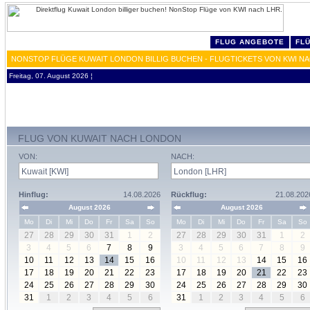
FLUG ANGEBOTE
FL
NONSTOP FLÜGE KUWAIT LONDON BILLIG BUCHEN - FLUGTICKETS VON KWI N
Freitag, 07. August 2026 ¦
FLUG VON KUWAIT NACH LONDON
VON:
NACH:
Hinflug:
14.08.2026
Rückflug:
21.08.202
August 2026
August 2026
Mo
Di
Mi
Do
Fr
Sa
So
Mo
Di
Mi
Do
Fr
Sa
So
27
28
29
30
31
1
2
27
28
29
30
31
1
2
3
4
5
6
7
8
9
3
4
5
6
7
8
9
10
11
12
13
14
15
16
10
11
12
13
14
15
16
17
18
19
20
21
22
23
17
18
19
20
21
22
23
24
25
26
27
28
29
30
24
25
26
27
28
29
30
31
1
2
3
4
5
6
31
1
2
3
4
5
6