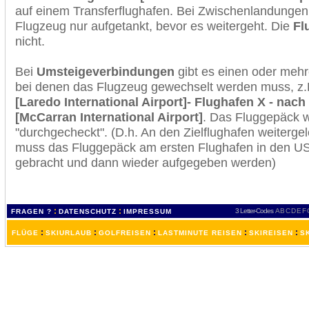
auf einem Transferflughafen. Bei Zwischenlandungen 
Flugzeug nur aufgetankt, bevor es weitergeht. Die
Fl
nicht.
Bei
Umsteigeverbindungen
gibt es einen oder meh
bei denen das Flugzeug gewechselt werden muss, z
[Laredo International Airport]- Flughafen X - nac
[McCarran International Airport]
. Das Fluggepäck 
"durchgecheckt". (D.h. An den Zielflughafen weiterge
muss das Fluggepäck am ersten Flughafen in den USA
gebracht und dann wieder aufgegeben werden)
:
:
3 Letter-Codes
A
B
C
D
E
F
FRAGEN ?
DATENSCHUTZ
IMPRESSUM
:
:
:
:
:
FLÜGE
SKIURLAUB
GOLFREISEN
LASTMINUTE REISEN
SKIREISEN
S