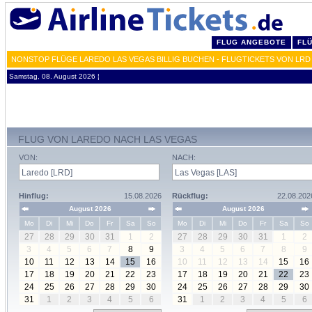
FLUG ANGEBOTE
FL
NONSTOP FLÜGE LAREDO LAS VEGAS BILLIG BUCHEN - FLUGTICKETS VON LRD
Samstag, 08. August 2026 ¦
FLUG VON LAREDO NACH LAS VEGAS
VON:
NACH:
Hinflug:
15.08.2026
Rückflug:
22.08.202
August 2026
August 2026
Mo
Di
Mi
Do
Fr
Sa
So
Mo
Di
Mi
Do
Fr
Sa
So
27
28
29
30
31
1
2
27
28
29
30
31
1
2
3
4
5
6
7
8
9
3
4
5
6
7
8
9
10
11
12
13
14
15
16
10
11
12
13
14
15
16
17
18
19
20
21
22
23
17
18
19
20
21
22
23
24
25
26
27
28
29
30
24
25
26
27
28
29
30
31
1
2
3
4
5
6
31
1
2
3
4
5
6