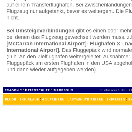
auf einem Transferflughafen. Bei Zwischenlandungen 
Flugzeug nur aufgetankt, bevor es weitergeht. Die
Fl
nicht.
Bei
Umsteigeverbindungen
gibt es einen oder meh
bei denen das Flugzeug gewechselt werden muss, z
[McCarran International Airport]- Flughafen X - nac
International Airport]
. Das Fluggepäck wird normale
(D.h. An den Zielflughafen weitergeleitet. Ausnahme
Fluggepäck am ersten Flughafen in den USA abgeholt
und dann wieder aufgegeben werden)
:
:
3 Letter-Codes
A
B
C
D
E
F
FRAGEN ?
DATENSCHUTZ
IMPRESSUM
:
:
:
:
:
FLÜGE
SKIURLAUB
GOLFREISEN
LASTMINUTE REISEN
SKIREISEN
S