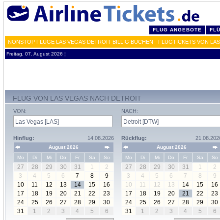
FLUG ANGEBOTE
FL
NONSTOP FLÜGE LAS VEGAS DETROIT BILLIG BUCHEN - FLUGTICKETS VON LA
Freitag, 07. August 2026 ¦
FLUG VON LAS VEGAS NACH DETROIT
VON:
NACH:
Hinflug:
14.08.2026
Rückflug:
21.08.202
August 2026
August 2026
Mo
Di
Mi
Do
Fr
Sa
So
Mo
Di
Mi
Do
Fr
Sa
So
27
28
29
30
31
1
2
27
28
29
30
31
1
2
3
4
5
6
7
8
9
3
4
5
6
7
8
9
10
11
12
13
14
15
16
10
11
12
13
14
15
16
17
18
19
20
21
22
23
17
18
19
20
21
22
23
24
25
26
27
28
29
30
24
25
26
27
28
29
30
31
1
2
3
4
5
6
31
1
2
3
4
5
6