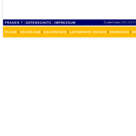
:
:
3 Letter-Codes
A
B
C
D
E
F
FRAGEN ?
DATENSCHUTZ
IMPRESSUM
:
:
:
:
:
FLÜGE
SKIURLAUB
GOLFREISEN
LASTMINUTE REISEN
SKIREISEN
S