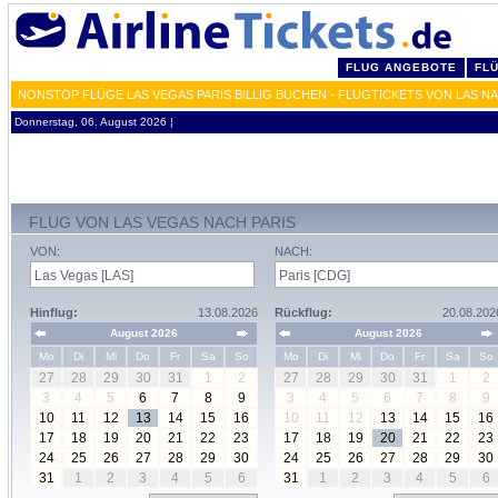
FLUG ANGEBOTE
FL
NONSTOP FLÜGE LAS VEGAS PARIS BILLIG BUCHEN - FLUGTICKETS VON LAS N
Donnerstag, 06. August 2026 ¦
FLUG VON LAS VEGAS NACH PARIS
VON:
NACH:
Hinflug:
13.08.2026
Rückflug:
20.08.202
August 2026
August 2026
Mo
Di
Mi
Do
Fr
Sa
So
Mo
Di
Mi
Do
Fr
Sa
So
27
28
29
30
31
1
2
27
28
29
30
31
1
2
3
4
5
6
7
8
9
3
4
5
6
7
8
9
10
11
12
13
14
15
16
10
11
12
13
14
15
16
17
18
19
20
21
22
23
17
18
19
20
21
22
23
24
25
26
27
28
29
30
24
25
26
27
28
29
30
31
1
2
3
4
5
6
31
1
2
3
4
5
6