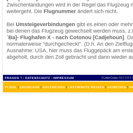
Zwischenlandungen wird in der Regel das Flugzeug n
weitergeht. Die
Flugnummer
ändert sich nicht.
Bei
Umsteigeverbindungen
gibt es einen oder meh
bei denen das Flugzeug gewechselt werden muss, z
´Ba]- Flughafen X - nach Cotonou [Cadjehoun]
. D
normalerweise "durchgecheckt". (D.h. An den Zielflugh
Ausnahme: USA, hier muss das Fluggepäck am erste
abgeholt, durch den Zoll gebracht und dann wieder 
:
:
3 Letter-Codes
A
B
C
D
E
F
FRAGEN ?
DATENSCHUTZ
IMPRESSUM
:
:
:
:
:
FLÜGE
SKIURLAUB
GOLFREISEN
LASTMINUTE REISEN
SKIREISEN
S