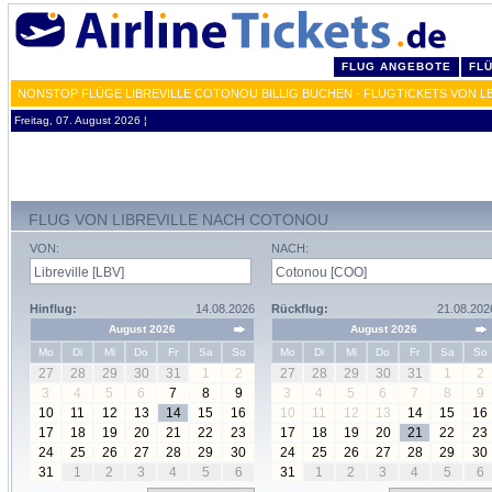
FLUG ANGEBOTE
FL
NONSTOP FLÜGE LIBREVILLE COTONOU BILLIG BUCHEN - FLUGTICKETS VON L
Freitag, 07. August 2026 ¦
FLUG VON LIBREVILLE NACH COTONOU
VON:
NACH:
Hinflug:
14.08.2026
Rückflug:
21.08.202
August 2026
August 2026
Mo
Di
Mi
Do
Fr
Sa
So
Mo
Di
Mi
Do
Fr
Sa
So
27
28
29
30
31
1
2
27
28
29
30
31
1
2
3
4
5
6
7
8
9
3
4
5
6
7
8
9
10
11
12
13
14
15
16
10
11
12
13
14
15
16
17
18
19
20
21
22
23
17
18
19
20
21
22
23
24
25
26
27
28
29
30
24
25
26
27
28
29
30
31
1
2
3
4
5
6
31
1
2
3
4
5
6