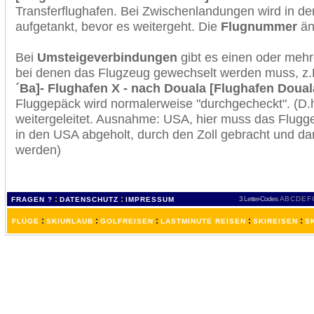
Transferflughafen. Bei Zwischenlandungen wird in de
aufgetankt, bevor es weitergeht. Die
Flugnummer
änd
Bei
Umsteigeverbindungen
gibt es einen oder meh
bei denen das Flugzeug gewechselt werden muss, z
´Ba]- Flughafen X - nach Douala [Flughafen Douala
Fluggepäck wird normalerweise "durchgecheckt". (D.h
weitergeleitet. Ausnahme: USA, hier muss das Flugg
in den USA abgeholt, durch den Zoll gebracht und d
werden)
:
:
3 Letter-Codes
A
B
C
D
E
F
FRAGEN ?
DATENSCHUTZ
IMPRESSUM
:
:
:
:
:
FLÜGE
SKIURLAUB
GOLFREISEN
LASTMINUTE REISEN
SKIREISEN
S