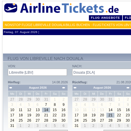
FLUG ANGEBOTE
FL
NONSTOP FLÜGE LIBREVILLE DOUALA BILLIG BUCHEN - FLUGTICKETS VON LBV
Freitag, 07. August 2026 ¦
FLUG VON LIBREVILLE NACH DOUALA
VON:
NACH:
Hinflug:
14.08.2026
Rückflug:
21.08.202
August 2026
August 2026
Mo
Di
Mi
Do
Fr
Sa
So
Mo
Di
Mi
Do
Fr
Sa
So
27
28
29
30
31
1
2
27
28
29
30
31
1
2
3
4
5
6
7
8
9
3
4
5
6
7
8
9
10
11
12
13
14
15
16
10
11
12
13
14
15
16
17
18
19
20
21
22
23
17
18
19
20
21
22
23
24
25
26
27
28
29
30
24
25
26
27
28
29
30
31
1
2
3
4
5
6
31
1
2
3
4
5
6