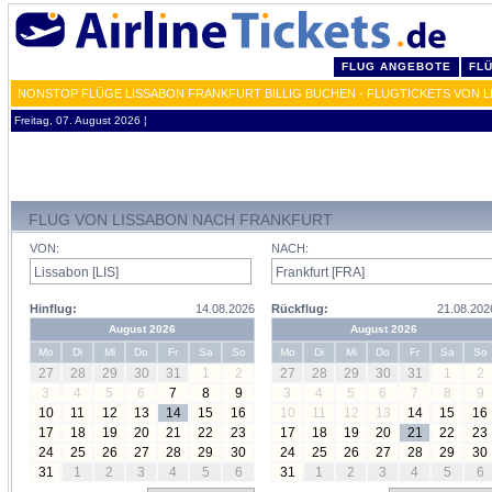
FLUG ANGEBOTE
FL
NONSTOP FLÜGE LISSABON FRANKFURT BILLIG BUCHEN - FLUGTICKETS VON L
Freitag, 07. August 2026 ¦
FLUG VON LISSABON NACH FRANKFURT
VON:
NACH:
Hinflug:
14.08.2026
Rückflug:
21.08.202
August 2026
August 2026
Mo
Di
Mi
Do
Fr
Sa
So
Mo
Di
Mi
Do
Fr
Sa
So
27
28
29
30
31
1
2
27
28
29
30
31
1
2
3
4
5
6
7
8
9
3
4
5
6
7
8
9
10
11
12
13
14
15
16
10
11
12
13
14
15
16
17
18
19
20
21
22
23
17
18
19
20
21
22
23
24
25
26
27
28
29
30
24
25
26
27
28
29
30
31
1
2
3
4
5
6
31
1
2
3
4
5
6