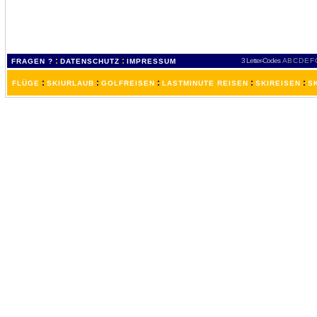
:
:
3 Letter-Codes
A
B
C
D
E
F
FRAGEN ?
DATENSCHUTZ
IMPRESSUM
:
:
:
:
:
FLÜGE
SKIURLAUB
GOLFREISEN
LASTMINUTE REISEN
SKIREISEN
S