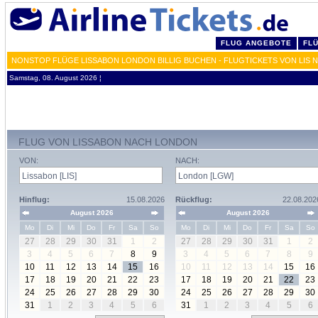
FLUG ANGEBOTE
FL
NONSTOP FLÜGE LISSABON LONDON BILLIG BUCHEN - FLUGTICKETS VON LIS 
Samstag, 08. August 2026 ¦
FLUG VON LISSABON NACH LONDON
VON:
NACH:
Hinflug:
15.08.2026
Rückflug:
22.08.202
August 2026
August 2026
Mo
Di
Mi
Do
Fr
Sa
So
Mo
Di
Mi
Do
Fr
Sa
So
27
28
29
30
31
1
2
27
28
29
30
31
1
2
3
4
5
6
7
8
9
3
4
5
6
7
8
9
10
11
12
13
14
15
16
10
11
12
13
14
15
16
17
18
19
20
21
22
23
17
18
19
20
21
22
23
24
25
26
27
28
29
30
24
25
26
27
28
29
30
31
1
2
3
4
5
6
31
1
2
3
4
5
6