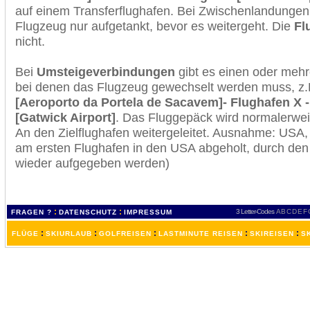
auf einem Transferflughafen. Bei Zwischenlandungen 
Flugzeug nur aufgetankt, bevor es weitergeht. Die
Fl
nicht.
Bei
Umsteigeverbindungen
gibt es einen oder meh
bei denen das Flugzeug gewechselt werden muss, z
[Aeroporto da Portela de Sacavem]- Flughafen X 
[Gatwick Airport]
. Das Fluggepäck wird normalerwei
An den Zielflughafen weitergeleitet. Ausnahme: USA
am ersten Flughafen in den USA abgeholt, durch den
wieder aufgegeben werden)
:
:
3 Letter-Codes
A
B
C
D
E
F
FRAGEN ?
DATENSCHUTZ
IMPRESSUM
:
:
:
:
:
FLÜGE
SKIURLAUB
GOLFREISEN
LASTMINUTE REISEN
SKIREISEN
S