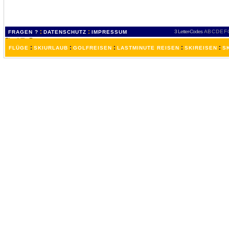
:
:
3 Letter-Codes
A
B
C
D
E
F
FRAGEN ?
DATENSCHUTZ
IMPRESSUM
:
:
:
:
:
FLÜGE
SKIURLAUB
GOLFREISEN
LASTMINUTE REISEN
SKIREISEN
S