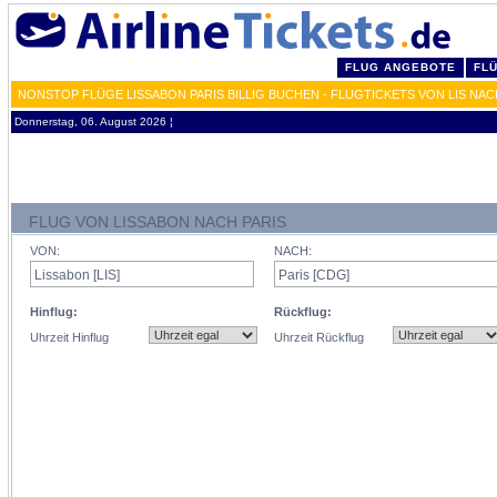
FLUG ANGEBOTE
FL
NONSTOP FLÜGE LISSABON PARIS BILLIG BUCHEN - FLUGTICKETS VON LIS NA
Donnerstag, 06. August 2026 ¦
FLUG VON LISSABON NACH PARIS
VON:
NACH:
Hinflug:
Rückflug:
Uhrzeit Hinflug
Uhrzeit Rückflug