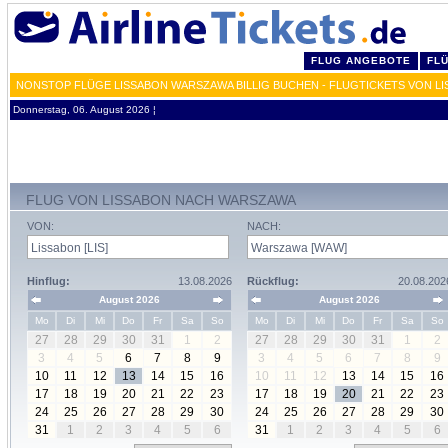
FLUG ANGEBOTE
FL
NONSTOP FLÜGE LISSABON WARSZAWA BILLIG BUCHEN - FLUGTICKETS VON L
Donnerstag, 06. August 2026 ¦
FLUG VON LISSABON NACH WARSZAWA
VON:
NACH:
Hinflug:
13.08.2026
Rückflug:
20.08.202
August 2026
August 2026
Mo
Di
Mi
Do
Fr
Sa
So
Mo
Di
Mi
Do
Fr
Sa
So
27
28
29
30
31
1
2
27
28
29
30
31
1
2
3
4
5
6
7
8
9
3
4
5
6
7
8
9
10
11
12
13
14
15
16
10
11
12
13
14
15
16
17
18
19
20
21
22
23
17
18
19
20
21
22
23
24
25
26
27
28
29
30
24
25
26
27
28
29
30
31
1
2
3
4
5
6
31
1
2
3
4
5
6