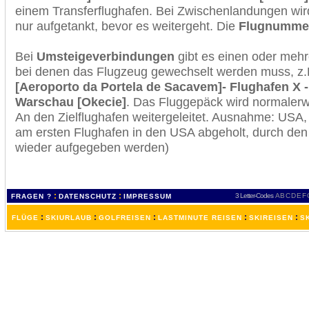
einem Transferflughafen. Bei Zwischenlandungen wir
nur aufgetankt, bevor es weitergeht. Die
Flugnumme
Bei
Umsteigeverbindungen
gibt es einen oder meh
bei denen das Flugzeug gewechselt werden muss, z
[Aeroporto da Portela de Sacavem]- Flughafen X 
Warschau [Okecie]
. Das Fluggepäck wird normalerw
An den Zielflughafen weitergeleitet. Ausnahme: USA
am ersten Flughafen in den USA abgeholt, durch den
wieder aufgegeben werden)
:
:
3 Letter-Codes
A
B
C
D
E
F
FRAGEN ?
DATENSCHUTZ
IMPRESSUM
:
:
:
:
:
FLÜGE
SKIURLAUB
GOLFREISEN
LASTMINUTE REISEN
SKIREISEN
S