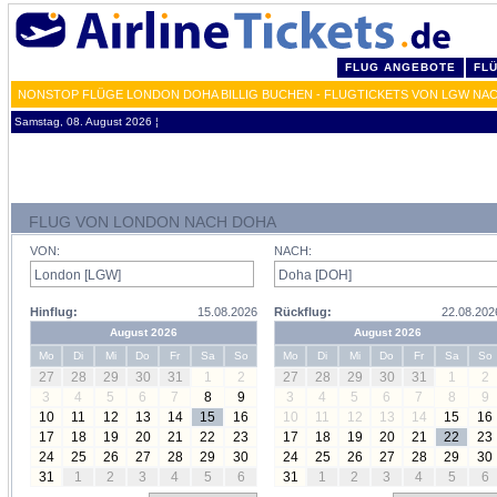
FLUG ANGEBOTE
FL
NONSTOP FLÜGE LONDON DOHA BILLIG BUCHEN - FLUGTICKETS VON LGW NA
Samstag, 08. August 2026 ¦
FLUG VON LONDON NACH DOHA
VON:
NACH:
Hinflug:
15.08.2026
Rückflug:
22.08.202
August 2026
August 2026
Mo
Di
Mi
Do
Fr
Sa
So
Mo
Di
Mi
Do
Fr
Sa
So
27
28
29
30
31
1
2
27
28
29
30
31
1
2
3
4
5
6
7
8
9
3
4
5
6
7
8
9
10
11
12
13
14
15
16
10
11
12
13
14
15
16
17
18
19
20
21
22
23
17
18
19
20
21
22
23
24
25
26
27
28
29
30
24
25
26
27
28
29
30
31
1
2
3
4
5
6
31
1
2
3
4
5
6