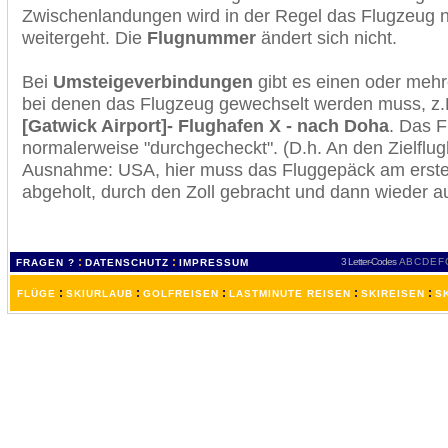
Zwischenlandungen wird in der Regel das Flugzeug n
weitergeht. Die
Flugnummer
ändert sich nicht.
Bei
Umsteigeverbindungen
gibt es einen oder meh
bei denen das Flugzeug gewechselt werden muss, z
[Gatwick Airport]- Flughafen X - nach Doha
. Das 
normalerweise "durchgecheckt". (D.h. An den Zielflugh
Ausnahme: USA, hier muss das Fluggepäck am erste
abgeholt, durch den Zoll gebracht und dann wieder 
:
:
3 Letter-Codes
A
B
C
D
E
F
FRAGEN ?
DATENSCHUTZ
IMPRESSUM
:
:
:
:
:
FLÜGE
SKIURLAUB
GOLFREISEN
LASTMINUTE REISEN
SKIREISEN
S