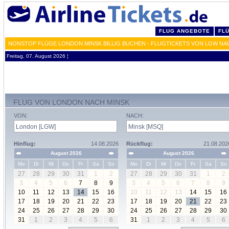
FLUG ANGEBOTE
FL
NONSTOP FLÜGE LONDON MINSK BILLIG BUCHEN - FLUGTICKETS VON LGW N
Freitag, 07. August 2026 ¦
FLUG VON LONDON NACH MINSK
VON:
NACH:
Hinflug:
14.08.2026
Rückflug:
21.08.202
August 2026
August 2026
Mo
Di
Mi
Do
Fr
Sa
So
Mo
Di
Mi
Do
Fr
Sa
So
27
28
29
30
31
1
2
27
28
29
30
31
1
2
3
4
5
6
7
8
9
3
4
5
6
7
8
9
10
11
12
13
14
15
16
10
11
12
13
14
15
16
17
18
19
20
21
22
23
17
18
19
20
21
22
23
24
25
26
27
28
29
30
24
25
26
27
28
29
30
31
1
2
3
4
5
6
31
1
2
3
4
5
6