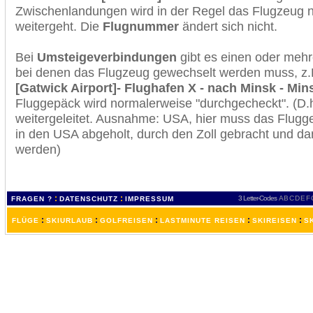
Zwischenlandungen wird in der Regel das Flugzeug n
weitergeht. Die
Flugnummer
ändert sich nicht.
Bei
Umsteigeverbindungen
gibt es einen oder meh
bei denen das Flugzeug gewechselt werden muss, z
[Gatwick Airport]- Flughafen X - nach Minsk - Min
Fluggepäck wird normalerweise "durchgecheckt". (D.h
weitergeleitet. Ausnahme: USA, hier muss das Flugg
in den USA abgeholt, durch den Zoll gebracht und d
werden)
:
:
3 Letter-Codes
A
B
C
D
E
F
FRAGEN ?
DATENSCHUTZ
IMPRESSUM
:
:
:
:
:
FLÜGE
SKIURLAUB
GOLFREISEN
LASTMINUTE REISEN
SKIREISEN
S