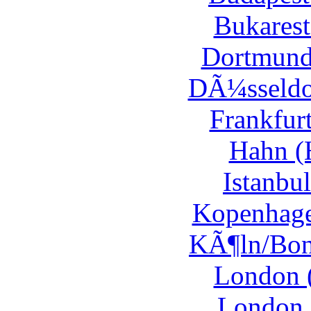
Bukarest
Dortmund
DÃ¼sseldor
Frankfur
Hahn (
Istanbul
Kopenhage
KÃ¶ln/Bon
London 
London 