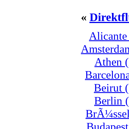
«
Direktfl
Alicante
Amsterdam
Athen (
Barcelona
Beirut 
Berlin 
BrÃ¼ssel
Budapest