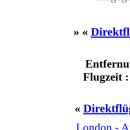
» «
Direktf
Entfernu
Flugzeit 
«
Direktfl
London - 