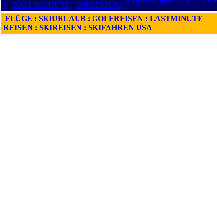
3 Letter-Codes
A
B
C
D
E
?
:
DATENSCHUTZ
:
IMPRESSUM
FLÜGE
:
SKIURLAUB
:
GOLFREISEN
:
LASTMINUTE
REISEN
:
SKIREISEN
:
SKIFAHREN USA