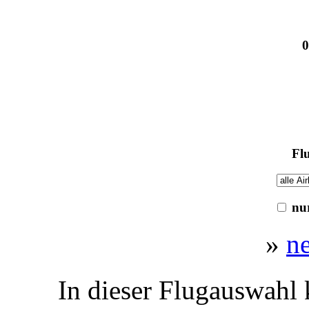
0
Flu
nur
»
n
In dieser Flugauswahl 