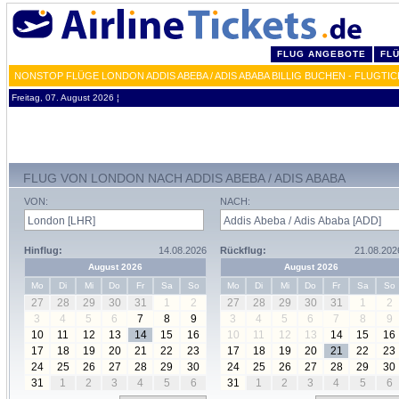
FLUG ANGEBOTE
FL
NONSTOP FLÜGE LONDON ADDIS ABEBA / ADIS ABABA BILLIG BUCHEN - FLUGTI
Freitag, 07. August 2026 ¦
FLUG VON LONDON NACH ADDIS ABEBA / ADIS ABABA
VON:
NACH:
Hinflug:
14.08.2026
Rückflug:
21.08.202
August 2026
August 2026
Mo
Di
Mi
Do
Fr
Sa
So
Mo
Di
Mi
Do
Fr
Sa
So
27
28
29
30
31
1
2
27
28
29
30
31
1
2
3
4
5
6
7
8
9
3
4
5
6
7
8
9
10
11
12
13
14
15
16
10
11
12
13
14
15
16
17
18
19
20
21
22
23
17
18
19
20
21
22
23
24
25
26
27
28
29
30
24
25
26
27
28
29
30
31
1
2
3
4
5
6
31
1
2
3
4
5
6