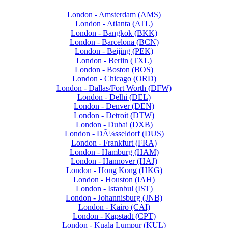
London - Amsterdam (AMS)
London - Atlanta (ATL)
London - Bangkok (BKK)
London - Barcelona (BCN)
London - Beijing (PEK)
London - Berlin (TXL)
London - Boston (BOS)
London - Chicago (ORD)
London - Dallas/Fort Worth (DFW)
London - Delhi (DEL)
London - Denver (DEN)
London - Detroit (DTW)
London - Dubai (DXB)
London - DÃ¼sseldorf (DUS)
London - Frankfurt (FRA)
London - Hamburg (HAM)
London - Hannover (HAJ)
London - Hong Kong (HKG)
London - Houston (IAH)
London - Istanbul (IST)
London - Johannisburg (JNB)
London - Kairo (CAI)
London - Kapstadt (CPT)
London - Kuala Lumpur (KUL)