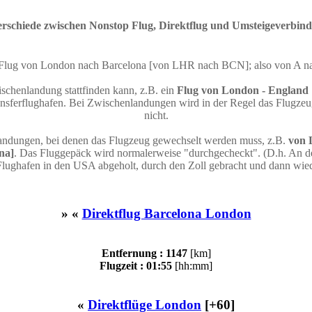
rschiede zwischen Nonstop Flug, Direktflug und Umsteigeverbin
n Flug von London nach Barcelona [von LHR nach BCN]; also von A 
schenlandung stattfinden kann, z.B. ein
Flug von London - England 
sferflughafen. Bei Zwischenlandungen wird in der Regel das Flugzeug
nicht.
andungen, bei denen das Flugzeug gewechselt werden muss, z.B.
von 
na]
. Das Fluggepäck wird normalerweise "durchgecheckt". (D.h. An de
Flughafen in den USA abgeholt, durch den Zoll gebracht und dann wie
» «
Direktflug Barcelona London
Entfernung : 1147
[km]
Flugzeit : 01:55
[hh:mm]
«
Direktflüge London
[+60]