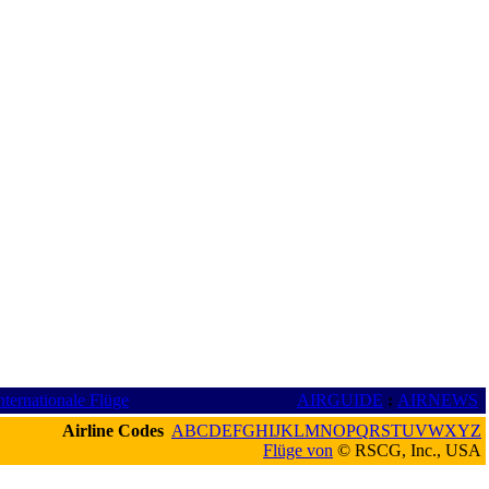
nternationale Flüge
AIRGUIDE
:
AIRNEWS
Airline Codes
A
B
C
D
E
F
G
H
I
J
K
L
M
N
O
P
Q
R
S
T
U
V
W
X
Y
Z
Flüge von
© RSCG, Inc., USA