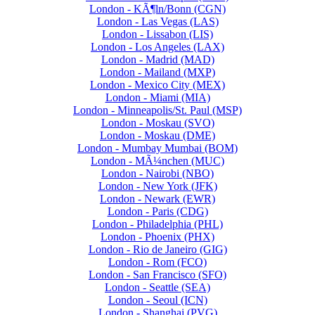
London - KÃ¶ln/Bonn (CGN)
London - Las Vegas (LAS)
London - Lissabon (LIS)
London - Los Angeles (LAX)
London - Madrid (MAD)
London - Mailand (MXP)
London - Mexico City (MEX)
London - Miami (MIA)
London - Minneapolis/St. Paul (MSP)
London - Moskau (SVO)
London - Moskau (DME)
London - Mumbay Mumbai (BOM)
London - MÃ¼nchen (MUC)
London - Nairobi (NBO)
London - New York (JFK)
London - Newark (EWR)
London - Paris (CDG)
London - Philadelphia (PHL)
London - Phoenix (PHX)
London - Rio de Janeiro (GIG)
London - Rom (FCO)
London - San Francisco (SFO)
London - Seattle (SEA)
London - Seoul (ICN)
London - Shanghai (PVG)