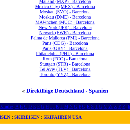
Mailand (MXP) - Barcelona
Mexico City (MEX) - Barcelona
Moskau (SVO) - Barcelona
Moskau (DME) - Barcelona
MÃ¼nchen (MUC) - Barcelona
New York (JFK) - Barcelona
Newark (EWR) - Barcelona
Palma de Mallorca (PMI) - Barcelona
Paris (CDG) - Barcelona
Paris (ORY) - Barcelona
Philadelphia (PHL) - Barcelona
Rom (FCO) - Barcelona
Stuttgart (STR) - Barcelona
Tel Aviv (TLV) - Barcelona
Toronto (YYZ) - Barcelona
«
Direktflüge Deutschland - Spanien
r-Codes
A
B
C
D
E
F
G
H
I
J
K
L
M
N
O
P
Q
R
S
T
U
V
W
X
Y
Z
I
ISEN
:
SKIREISEN
:
SKIFAHREN USA