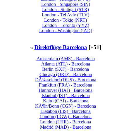
London - Singapore (SIN)
London - Stuttgart (STR)
London - Tel Aviv (TLV)
London - Tokio (NRT)
London - Toronto (YYZ)
London - Washington (IAD)
«
Direktflüge Barcelona
[+51]
Amsterdam (AMS) - Barcelona
Atlanta (ATL) - Barcelona
Berlin (SXF) - Barcelona
Chicago (ORD) - Barcelona
DÃ¼sseldorf (DUS) - Barcelona
Frankfurt (FRA) - Barcelona
Hannover (HAJ) - Barcelona
Istanbul (IST) - Barcelona
Kairo (CAI) - Barcelona
KÃ¶ln/Bonn (CGN) - Barcelona
Lissabon (LIS) - Barcelona
London (LGW) - Barcelona
London (LHR) - Barcelona
Madrid (MAD) - Barcelona