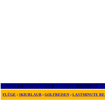
FRAGEN ?
:
DATENSCHUTZ
:
IMPRESSUM
3 Lette
FLÜGE
:
SKIURLAUB
:
GOLFREISEN
:
LASTMINUTE RE