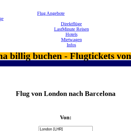
Flug Angebote
ge
Direktflüge
LastMinute Reisen
Hotels
Mietwagen
Infos
a billig buchen - Flugtickets 
Flug von London nach Barcelona
Von: