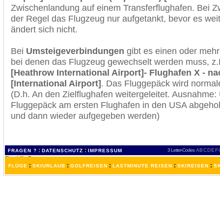
Zwischenlandung auf einem Transferflughafen. Bei Z
der Regel das Flugzeug nur aufgetankt, bevor es wei
ändert sich nicht.
Bei
Umsteigeverbindungen
gibt es einen oder meh
bei denen das Flugzeug gewechselt werden muss, z
[Heathrow International Airport]- Flughafen X - 
[International Airport]
. Das Fluggepäck wird normal
(D.h. An den Zielflughafen weitergeleitet. Ausnahme
Fluggepäck am ersten Flughafen in den USA abgeholt
und dann wieder aufgegeben werden)
:
:
3 Letter-Codes
A
B
C
D
E
F
FRAGEN ?
DATENSCHUTZ
IMPRESSUM
:
:
:
:
:
FLÜGE
SKIURLAUB
GOLFREISEN
LASTMINUTE REISEN
SKIREISEN
S