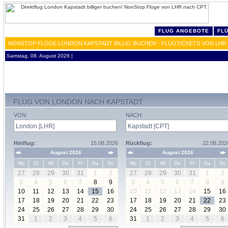
FLUG ANGEBOTE
FL
NONSTOP FLÜGE LONDON KAPSTADT BILLIG BUCHEN - FLUGTICKETS VON LHR
Samstag, 08. August 2026 ¦
FLUG VON LONDON NACH KAPSTADT
VON:
NACH:
Hinflug:
15.08.2026
Rückflug:
22.08.202
August 2026
August 2026
Mo
Di
Mi
Do
Fr
Sa
So
Mo
Di
Mi
Do
Fr
Sa
So
27
28
29
30
31
1
2
27
28
29
30
31
1
2
3
4
5
6
7
8
9
3
4
5
6
7
8
9
10
11
12
13
14
15
16
10
11
12
13
14
15
16
17
18
19
20
21
22
23
17
18
19
20
21
22
23
24
25
26
27
28
29
30
24
25
26
27
28
29
30
31
1
2
3
4
5
6
31
1
2
3
4
5
6