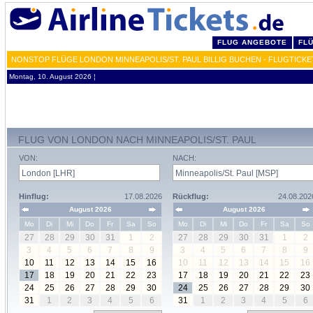
FLUG ANGEBOTE
FL
NONSTOP FLÜGE LONDON MINNEAPOLIS/ST. PAUL BILLIG BUCHEN - FLUGTICK
Montag, 10. August 2026 ¦
FLUG VON LONDON NACH MINNEAPOLIS/ST. PAUL
VON:
NACH:
Hinflug:
17.08.2026
Rückflug:
24.08.202
August 2026
August 2026
Mo
Di
Mi
Do
Fr
Sa
So
Mo
Di
Mi
Do
Fr
Sa
So
27
28
29
30
31
1
2
27
28
29
30
31
1
2
3
4
5
6
7
8
9
3
4
5
6
7
8
9
10
11
12
13
14
15
16
10
11
12
13
14
15
16
17
18
19
20
21
22
23
17
18
19
20
21
22
23
24
25
26
27
28
29
30
24
25
26
27
28
29
30
31
1
2
3
4
5
6
31
1
2
3
4
5
6