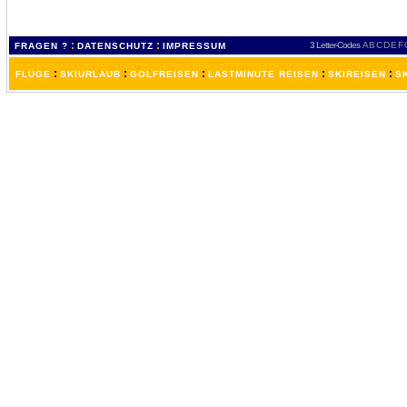
:
:
3 Letter-Codes
A
B
C
D
E
F
FRAGEN ?
DATENSCHUTZ
IMPRESSUM
:
:
:
:
:
FLÜGE
SKIURLAUB
GOLFREISEN
LASTMINUTE REISEN
SKIREISEN
S