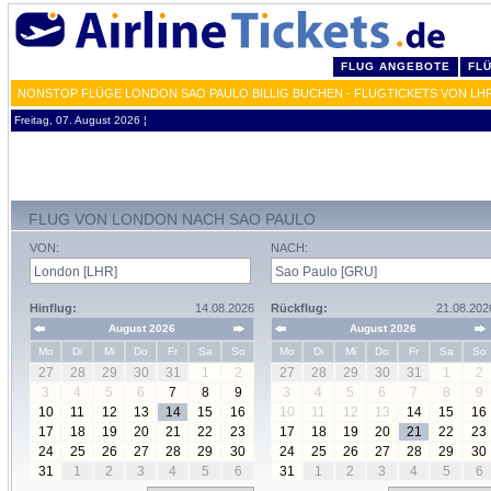
FLUG ANGEBOTE
FL
NONSTOP FLÜGE LONDON SAO PAULO BILLIG BUCHEN - FLUGTICKETS VON LH
Freitag, 07. August 2026 ¦
FLUG VON LONDON NACH SAO PAULO
VON:
NACH:
Hinflug:
14.08.2026
Rückflug:
21.08.202
August 2026
August 2026
Mo
Di
Mi
Do
Fr
Sa
So
Mo
Di
Mi
Do
Fr
Sa
So
27
28
29
30
31
1
2
27
28
29
30
31
1
2
3
4
5
6
7
8
9
3
4
5
6
7
8
9
10
11
12
13
14
15
16
10
11
12
13
14
15
16
17
18
19
20
21
22
23
17
18
19
20
21
22
23
24
25
26
27
28
29
30
24
25
26
27
28
29
30
31
1
2
3
4
5
6
31
1
2
3
4
5
6