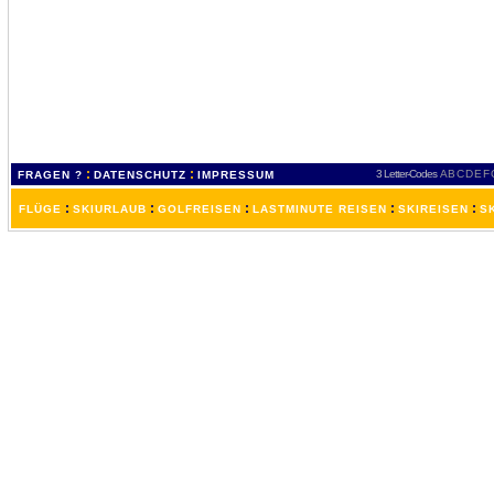
:
:
3 Letter-Codes
A
B
C
D
E
F
FRAGEN ?
DATENSCHUTZ
IMPRESSUM
:
:
:
:
:
FLÜGE
SKIURLAUB
GOLFREISEN
LASTMINUTE REISEN
SKIREISEN
S