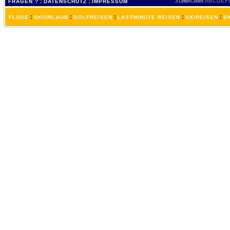
:
:
3 Letter-Codes
A
B
C
D
E
F
FRAGEN ?
DATENSCHUTZ
IMPRESSUM
:
:
:
:
:
FLÜGE
SKIURLAUB
GOLFREISEN
LASTMINUTE REISEN
SKIREISEN
S