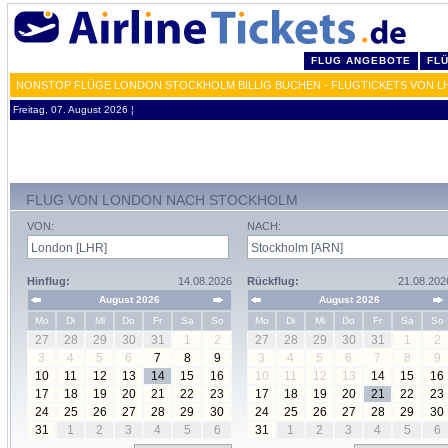
FLUG ANGEBOTE
FL
NONSTOP FLÜGE LONDON STOCKHOLM BILLIG BUCHEN - FLUGTICKETS VON L
Freitag, 07. August 2026 ¦
FLUG VON LONDON NACH STOCKHOLM
VON:
NACH:
Hinflug:
14.08.2026
Rückflug:
21.08.202
August 2026
August 2026
Mo
Di
Mi
Do
Fr
Sa
So
Mo
Di
Mi
Do
Fr
Sa
So
27
28
29
30
31
1
2
27
28
29
30
31
1
2
3
4
5
6
7
8
9
3
4
5
6
7
8
9
10
11
12
13
14
15
16
10
11
12
13
14
15
16
17
18
19
20
21
22
23
17
18
19
20
21
22
23
24
25
26
27
28
29
30
24
25
26
27
28
29
30
31
1
2
3
4
5
6
31
1
2
3
4
5
6