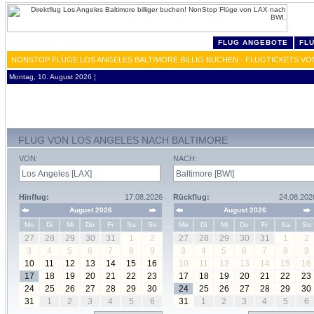
FLUG ANGEBOTE
FL
NONSTOP FLÜGE LOS ANGELES BALTIMORE BILLIG BUCHEN - FLUGTICKETS VO
Montag, 10. August 2026 ¦
FLUG VON LOS ANGELES NACH BALTIMORE
VON:
NACH:
Hinflug:
17.08.2026
Rückflug:
24.08.202
August 2026
August 2026
Mo
Di
Mi
Do
Fr
Sa
So
Mo
Di
Mi
Do
Fr
Sa
So
27
28
29
30
31
1
2
27
28
29
30
31
1
2
3
4
5
6
7
8
9
3
4
5
6
7
8
9
10
11
12
13
14
15
16
10
11
12
13
14
15
16
17
18
19
20
21
22
23
17
18
19
20
21
22
23
24
25
26
27
28
29
30
24
25
26
27
28
29
30
31
1
2
3
4
5
6
31
1
2
3
4
5
6