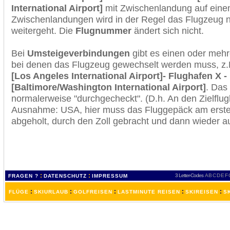
International Airport]
mit Zwischenlandung auf einem
Zwischenlandungen wird in der Regel das Flugzeug n
weitergeht. Die
Flugnummer
ändert sich nicht.
Bei
Umsteigeverbindungen
gibt es einen oder meh
bei denen das Flugzeug gewechselt werden muss, z
[Los Angeles International Airport]- Flughafen X 
[Baltimore/Washington International Airport]
. Das
normalerweise "durchgecheckt". (D.h. An den Zielflugh
Ausnahme: USA, hier muss das Fluggepäck am erste
abgeholt, durch den Zoll gebracht und dann wieder 
:
:
3 Letter-Codes
A
B
C
D
E
F
FRAGEN ?
DATENSCHUTZ
IMPRESSUM
:
:
:
:
:
FLÜGE
SKIURLAUB
GOLFREISEN
LASTMINUTE REISEN
SKIREISEN
S