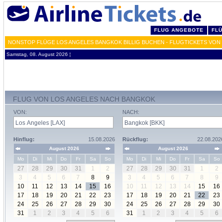
FLUG ANGEBOTE
FL
NONSTOP FLÜGE LOS ANGELES BANGKOK BILLIG BUCHEN - FLUGTICKETS VON 
Samstag, 08. August 2026 ¦
FLUG VON LOS ANGELES NACH BANGKOK
VON:
NACH:
Hinflug:
15.08.2026
Rückflug:
22.08.202
August 2026
August 2026
Mo
Di
Mi
Do
Fr
Sa
So
Mo
Di
Mi
Do
Fr
Sa
So
27
28
29
30
31
1
2
27
28
29
30
31
1
2
3
4
5
6
7
8
9
3
4
5
6
7
8
9
10
11
12
13
14
15
16
10
11
12
13
14
15
16
17
18
19
20
21
22
23
17
18
19
20
21
22
23
24
25
26
27
28
29
30
24
25
26
27
28
29
30
31
1
2
3
4
5
6
31
1
2
3
4
5
6