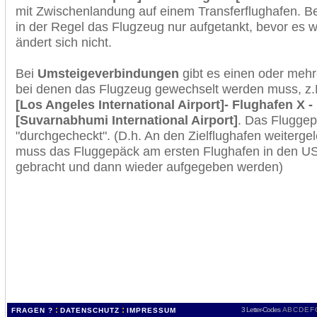
mit Zwischenlandung auf einem Transferflughafen. B
in der Regel das Flugzeug nur aufgetankt, bevor es w
ändert sich nicht.
Bei
Umsteigeverbindungen
gibt es einen oder meh
bei denen das Flugzeug gewechselt werden muss, z
[Los Angeles International Airport]- Flughafen X
[Suvarnabhumi International Airport]
. Das Fluggep
"durchgecheckt". (D.h. An den Zielflughafen weiterge
muss das Fluggepäck am ersten Flughafen in den USA
gebracht und dann wieder aufgegeben werden)
:
:
3 Letter-Codes
A
B
C
D
E
F
FRAGEN ?
DATENSCHUTZ
IMPRESSUM