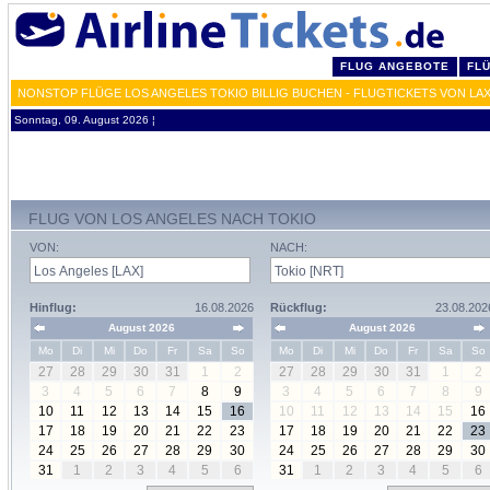
FLUG ANGEBOTE
FL
NONSTOP FLÜGE LOS ANGELES TOKIO BILLIG BUCHEN - FLUGTICKETS VON LA
Sonntag, 09. August 2026 ¦
FLUG VON LOS ANGELES NACH TOKIO
VON:
NACH:
Hinflug:
16.08.2026
Rückflug:
23.08.202
August 2026
August 2026
Mo
Di
Mi
Do
Fr
Sa
So
Mo
Di
Mi
Do
Fr
Sa
So
27
28
29
30
31
1
2
27
28
29
30
31
1
2
3
4
5
6
7
8
9
3
4
5
6
7
8
9
10
11
12
13
14
15
16
10
11
12
13
14
15
16
17
18
19
20
21
22
23
17
18
19
20
21
22
23
24
25
26
27
28
29
30
24
25
26
27
28
29
30
31
1
2
3
4
5
6
31
1
2
3
4
5
6