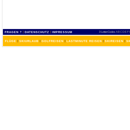
:
:
3 Letter-Codes
A
B
C
D
E
F
FRAGEN ?
DATENSCHUTZ
IMPRESSUM
:
:
:
:
:
FLÜGE
SKIURLAUB
GOLFREISEN
LASTMINUTE REISEN
SKIREISEN
S